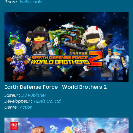
Genre :
Inclassable
Earth Defense Force : World Brothers 2
Editeur :
D3 Publisher
Développeur :
Yuke's Co. Ltd.
Genre :
Action