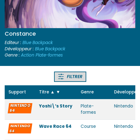
Constance
Editeur :
Blue Backpack
Développeur :
Blue Backpack
Genre :
Action Plate-formes
FILTRER
Support
Titre
▲
▼
Genre
Développeu
NINTENDO
Yoshi\’s Story
Plate-
Nintendo
64
formes
NINTENDO
Wave Race 64
Course
Nintendo
64