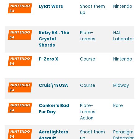
NINTENDO
Lylat Wars
Shoot them
Nintendo
64
up
NINTENDO
Kirby 64 : The
Plate-
HAL
64
Crystal
formes
Laboratory
Shards
NINTENDO
F-Zero X
Course
Nintendo
64
NINTENDO
Cruis\’n USA
Course
Midway
64
NINTENDO
Conker’s Bad
Plate-
Rare
64
Fur Day
formes
Action
NINTENDO
Aerofighters
Shoot them
Paradigm
64
Assault
up
Entertainme