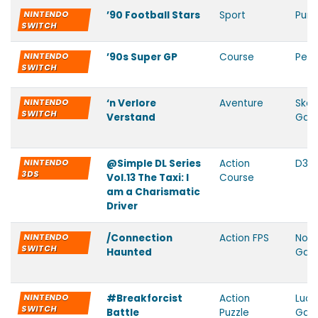
NINTENDO
’90 Football Stars
Sport
Purp
SWITCH
NINTENDO
’90s Super GP
Course
Peli
SWITCH
NINTENDO
‘n Verlore
Aventure
Skob
SWITCH
Verstand
Gam
NINTENDO
@Simple DL Series
Action
D3 P
3DS
Vol.13 The Taxi: I
Course
am a Charismatic
Driver
NINTENDO
/Connection
Action FPS
No G
SWITCH
Haunted
Gam
NINTENDO
#Breakforcist
Action
Luci
SWITCH
Battle
Puzzle
Gam