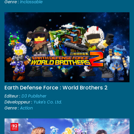
Genre :
Inclassable
Earth Defense Force : World Brothers 2
Editeur :
D3 Publisher
Développeur :
Yuke's Co. Ltd.
Genre :
Action