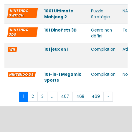
NINTENDO
1001 Ultimate
Puzzle
NAW
SWITCH
Mahjong 2
Stratégie
NINTENDO
101 DinoPets 3D
Genre non
Tey
3DS
défini
101 jeux en 1
Compilation
Atlu
WII
101-in-1 Megamix
Compilation
Nord
NINTENDO DS
Sports
1
2
3
…
467
468
469
»