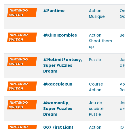
NINTENDO
#Funtime
Action
One
SWITCH
Musique
Gam
NINTENDO
#Killallzombies
Action
Beat
SWITCH
Shoot them
up
NINTENDO
#NoLimitFantasy,
Puzzle
Jorg
SWITCH
Super Puzzles
azua
Dream
NINTENDO
#RaceDieRun
Course
Atom
SWITCH
Action
Racc
NINTENDO
#womenUp,
Jeu de
Jorg
SWITCH
Super Puzzles
société
azua
Dream
Puzzle
NINTENDO
007 First Light
Action
IO I