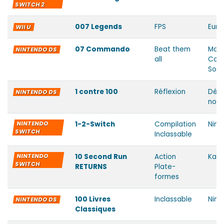
SWITCH 2
007 Legends
FPS
Eur
WII U
07 Commando
Beat them
Man
NINTENDO DS
all
Com
Soft
1 contre 100
Réflexion
Déve
NINTENDO DS
non 
NINTENDO
1-2-Switch
Compilation
Nint
SWITCH
Inclassable
NINTENDO
10 Second Run
Action
Kaer
SWITCH
RETURNS
Plate-
formes
100 Livres
Inclassable
Nint
NINTENDO DS
Classiques