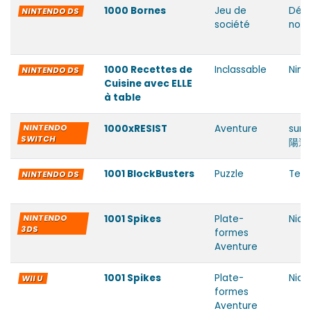
1000 Bornes
Jeu de
Déve
NINTENDO DS
société
non 
1000 Recettes de
Inclassable
Nint
NINTENDO DS
Cuisine avec ELLE
à table
NINTENDO
1000xRESIST
Aventure
suns
SWITCH
陽過
1001 BlockBusters
Puzzle
Tey
NINTENDO DS
NINTENDO
1001 Spikes
Plate-
Nical
3DS
formes
Aventure
1001 Spikes
Plate-
Nical
WII U
formes
Aventure