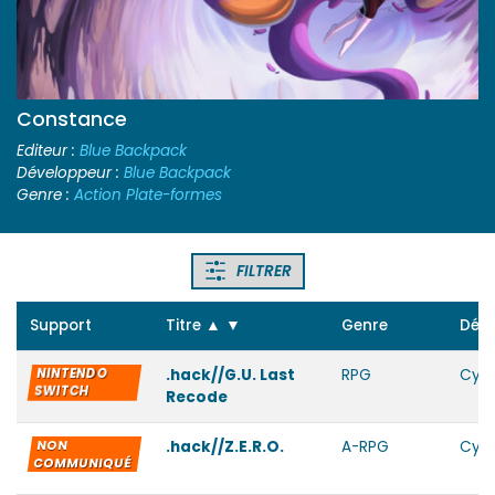
Constance
Editeur :
Blue Backpack
Développeur :
Blue Backpack
Genre :
Action Plate-formes
FILTRER
Support
Titre
▲
▼
Genre
Déve
NINTENDO
.hack//G.U. Last
RPG
Cyb
SWITCH
Recode
NON
.hack//Z.E.R.O.
A-RPG
Cyb
COMMUNIQUÉ