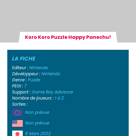
Koro Koro Puzzle Happy Panechu!
LA FICHE
Editeur :
Nintendo
Développeur :
Nintendo
Genre :
Puzzle
PEGI :
7
Support :
Game Boy Advance
Nombre de joueurs :
1 à 2
Sorties :
Non prévue
Non prévue
8 Mars 2002