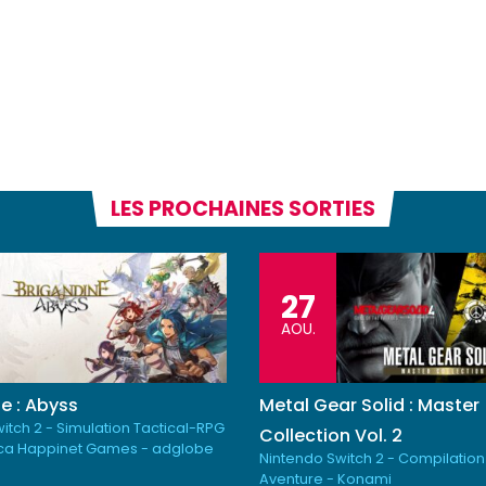
LES PROCHAINES SORTIES
27
AOU.
e : Abyss
Metal Gear Solid : Master
itch 2 - Simulation Tactical-RPG
Collection Vol. 2
ica Happinet Games - adglobe
Nintendo Switch 2 - Compilation
Aventure - Konami