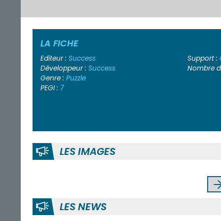
LA FICHE
Editeur :
Success
Support :
Développeur :
Success
Nombre de
Genre :
Puzzle
PEGI :
7
LES IMAGES
LES NEWS