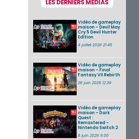
LES DERNIERS MÉDIAS
Pokémon GO : les
événements d’août
2026
Vidéo de gameplay
maison – Devil May
Cry 5 Devil Hunter
Edition
Un Fire Emblem :
Fortune’s Weave
4 juillet 2026 21:45
Direct d’environ 20
minutes diffusé le 4
août 2026...
Vidéo de gameplay
maison – Final
Les sorties eShop de
Fantasy VII Rebirth
la semaine 31 de
2026 (Xenoblade
26 juin 2026 12:39
Chronicles 2 –
Nintendo Switch 2
Edit...
Vidéo de gameplay
VOIR PLUS DE NEWS
maison – Dark
Quest :
Remastered –
Nintendo Switch 2
8 juin 2026 9:00