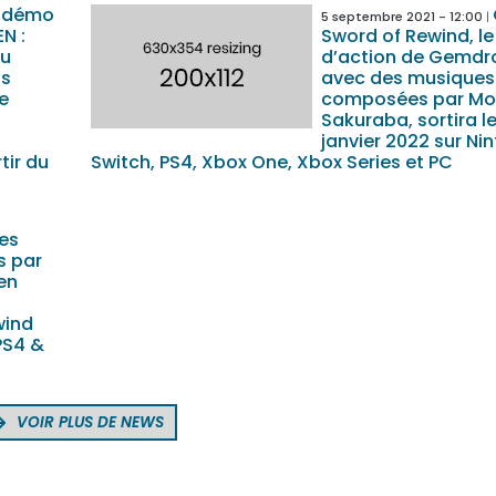
 démo
5 septembre 2021 - 12:00
N :
Sword of Rewind, le
eu
d’action de Gemdr
ps
avec des musiques
e
composées par Mo
Sakuraba, sortira l
janvier 2022 sur Ni
tir du
Switch, PS4, Xbox One, Xbox Series et PC
es
 par
en
,
wind
PS4 &
VOIR PLUS DE NEWS