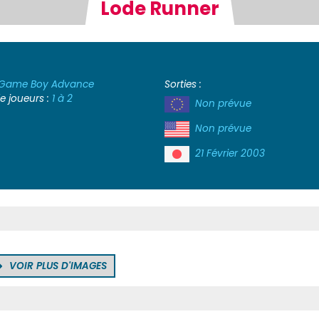
Lode Runner
Game Boy Advance
Sorties :
 joueurs :
1 à 2
Non prévue
Non prévue
21 Février 2003
VOIR PLUS D'IMAGES