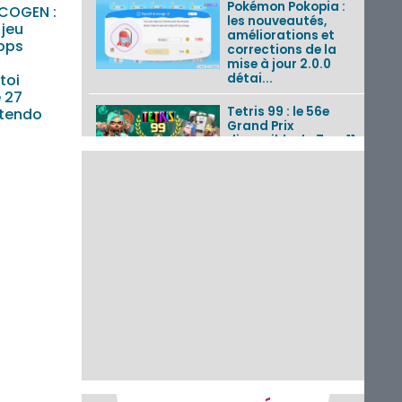
Pokémon Pokopia :
COGEN :
les nouveautés,
 jeu
améliorations et
ops
corrections de la
mise à jour 2.0.0
toi
détai...
e 27
Tetris 99 : le 56e
ntendo
Grand Prix
disponible du 7 au 11
août 2026 avec un
thème Splatoon
Raiders
Nintendo Music : 10
musiques de Fire
Emblem : Fortune’s
Weave et les
morceaux de Mario
Kart...
Fire Emblem :
Fortune’s Weave : le
récapitulatif
complet du Direct,
des séquences de
game...