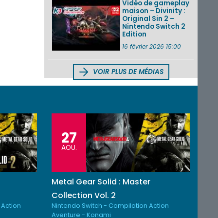
Vidéo de gameplay
maison – Divinity :
Original Sin 2 –
Nintendo Switch 2
Edition
16 février 2026 15:00
VOIR PLUS DE MÉDIAS
27
AOU.
Metal Gear Solid : Master
Collection Vol. 2
 Action
Nintendo Switch - Compilation Action
Aventure - Konami