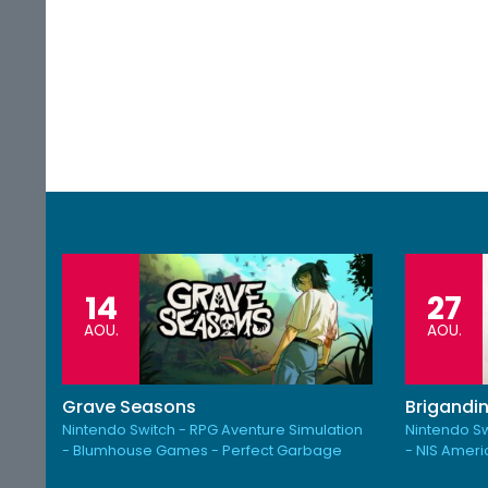
14
27
AOU.
AOU.
Grave Seasons
Brigandin
Nintendo Switch - RPG Aventure Simulation
Nintendo Sw
- Blumhouse Games - Perfect Garbage
- NIS Amer