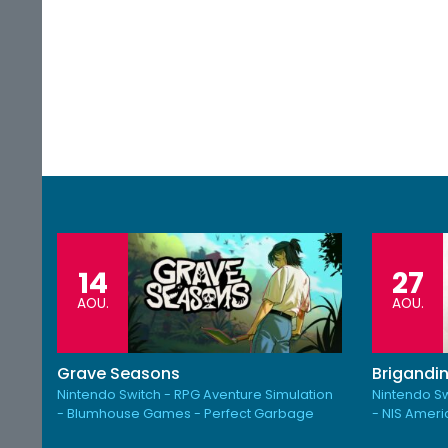
14
27
AOU.
AOU.
Grave Seasons
Brigandin
Nintendo Switch - RPG Aventure Simulation
Nintendo Sw
- Blumhouse Games - Perfect Garbage
- NIS Amer