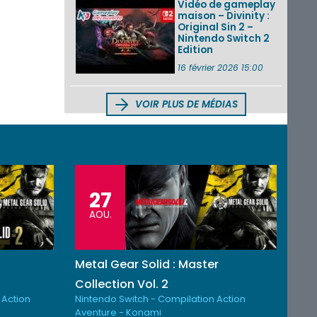
Vidéo de gameplay
maison – Divinity :
Original Sin 2 –
Nintendo Switch 2
Edition
16 février 2026 15:00
VOIR PLUS DE MÉDIAS
27
AOU.
Metal Gear Solid : Master
Collection Vol. 2
 Action
Nintendo Switch - Compilation Action
Aventure - Konami