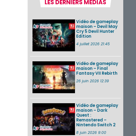
LES DERNIERS MÉDIAS
Pokémon GO : les
événements d’août
2026
Vidéo de gameplay
maison – Devil May
Cry 5 Devil Hunter
Edition
Un Fire Emblem :
Fortune’s Weave
4 juillet 2026 21:45
Direct d’environ 20
minutes diffusé le 4
août 2026...
Vidéo de gameplay
maison – Final
Les sorties eShop de
Fantasy VII Rebirth
la semaine 31 de
2026 (Xenoblade
26 juin 2026 12:39
Chronicles 2 –
Nintendo Switch 2
Edit...
Vidéo de gameplay
VOIR PLUS DE NEWS
maison – Dark
Quest :
Remastered –
Nintendo Switch 2
8 juin 2026 9:00