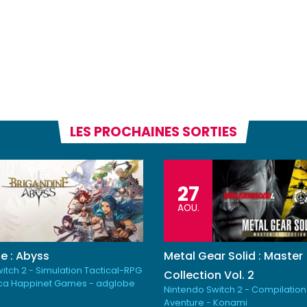
LES PROCHAINES SORTIES
27
AOU.
e : Abyss
Metal Gear Solid : Master
itch 2 - Simulation Tactical-RPG
Collection Vol. 2
ica Happinet Games - adglobe
Nintendo Switch 2 - Compilation
Aventure - Konami