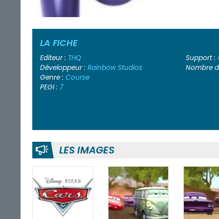
LA FICHE
Editeur :
THQ
Support :
Développeur :
Rainbow Studios
Nombre de
Genre :
Course
PEGI :
7
LES IMAGES