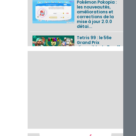
Pokémon Pokopia :
les nouveautés,
améliorations et
corrections de la
mise à jour 2.0.0
détai...
Tetris 99 : le 56e
Grand Prix
disponible du 7 au 11
août 2026 avec un
thème Splatoon
Raiders
Nintendo Music : 10
musiques de Fire
Emblem : Fortune’s
Weave et les
morceaux de Mario
Kart...
Fire Emblem :
Fortune’s Weave : le
récapitulatif
complet du Direct,
des séquences de
game...