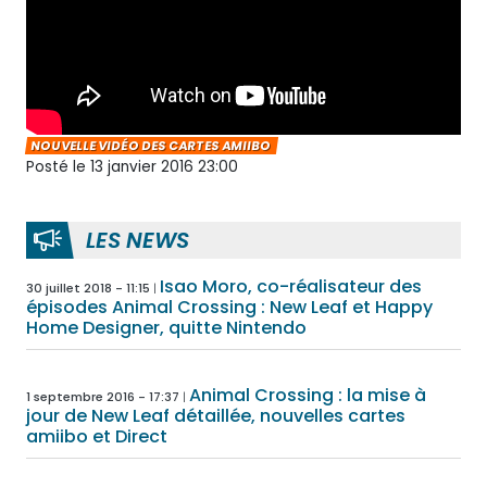
NOUVELLE VIDÉO DES CARTES AMIIBO
Posté le 13 janvier 2016 23:00
LES NEWS
Isao Moro, co-réalisateur des
30 juillet 2018 - 11:15
épisodes Animal Crossing : New Leaf et Happy
Home Designer, quitte Nintendo
Animal Crossing : la mise à
1 septembre 2016 - 17:37
jour de New Leaf détaillée, nouvelles cartes
amiibo et Direct