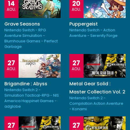
14
20
AOU.
AOU.
Grave Seasons
Puppergeist
Nintendo Switch - RPG
Nintendo Switch - Action
Aventure Simulation -
Aventure - Serenity Forge
Blumhouse Games - Perfect
Garbage
27
27
AOU.
AOU.
Brigandine : Abyss
Metal Gear Solid :
Nintendo Switch 2 -
Master Collection Vol. 2
Simulation Tactical-RPG - NIS
Nintendo Switch 2 -
America Happinet Games -
Compilation Action Aventure
adglobe
- Konami
27
27