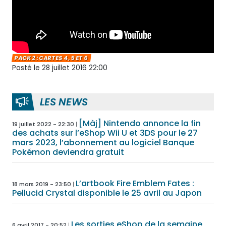
PACK 2 : CARTES 4, 5 ET 6
Posté le 28 juillet 2016 22:00
LES NEWS
[Màj] Nintendo annonce la fin
19 juillet 2022 - 22:30
des achats sur l’eShop Wii U et 3DS pour le 27
mars 2023, l’abonnement au logiciel Banque
Pokémon deviendra gratuit
L’artbook Fire Emblem Fates :
18 mars 2019 - 23:50
Pellucid Crystal disponible le 25 avril au Japon
Les sorties eShop de la semaine
6 avril 2017 - 20:52