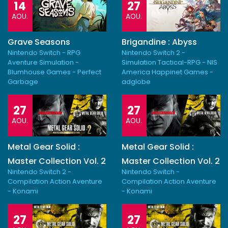
14
27
AOU.
AOU.
Grave Seasons
Brigandine : Abyss
Nintendo Switch - RPG
Nintendo Switch 2 -
Aventure Simulation -
Simulation Tactical-RPG - NIS
Blumhouse Games - Perfect
America Happinet Games -
Garbage
adglobe
27
27
AOU.
AOU.
Metal Gear Solid :
Metal Gear Solid :
Master Collection Vol. 2
Master Collection Vol. 2
Nintendo Switch 2 -
Nintendo Switch -
Compilation Action Aventure
Compilation Action Aventure
- Konami
- Konami
27
27