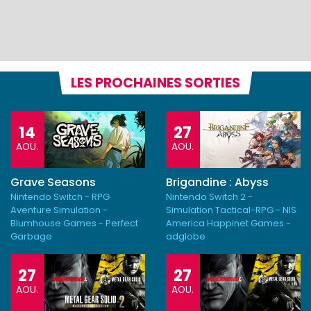
LES PROCHAINES SORTIES
14
27
AOU.
AOU.
Grave Seasons
Brigandine : Abyss
Nintendo Switch - RPG
Nintendo Switch 2 -
Aventure Simulation -
Simulation Tactical-RPG - NIS
Blumhouse Games - Perfect
America Happinet Games -
Garbage
adglobe
27
27
AOU.
AOU.