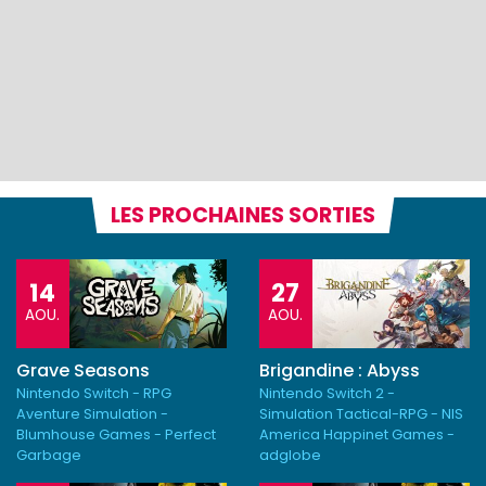
LES PROCHAINES SORTIES
14
27
AOU.
AOU.
Grave Seasons
Brigandine : Abyss
Nintendo Switch - RPG
Nintendo Switch 2 -
Aventure Simulation -
Simulation Tactical-RPG - NIS
Blumhouse Games - Perfect
America Happinet Games -
Garbage
adglobe