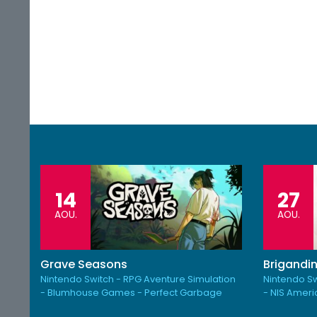
14
27
AOU.
AOU.
Grave Seasons
Brigandin
Nintendo Switch - RPG Aventure Simulation
Nintendo Sw
- Blumhouse Games - Perfect Garbage
- NIS Amer