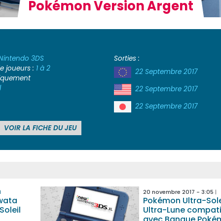
Pokémon Version Argent
Nintendo 3DS
Sorties :
 joueurs :
1 à 2
22 Septembre 2017
iquement
l
22 Septembre 2017
22 Septembre 2017
VOIR LA FICHE DU JEU
n
20 novembre 2017 - 3:05
wata
Pokémon Ultra-Sole
oleil
Ultra-Lune compati
avec Banque Poké