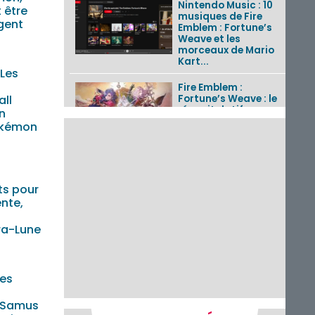
Nintendo Music : 10
 être
musiques de Fire
rgent
Emblem : Fortune’s
Weave et les
morceaux de Mario
Kart...
Les
Fire Emblem :
ll
Fortune’s Weave : le
récapitulatif
n
complet du Direct,
okémon
des séquences de
game...
Pokémon GO : les
événements d’août
ts pour
2026
ente,
n
tra-Lune
Un Fire Emblem :
Fortune’s Weave
Direct d’environ 20
minutes diffusé le 4
Les
août 2026...
: Samus
Les sorties eShop de