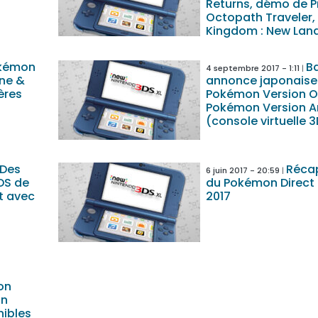
Returns, démo de P
Octopath Traveler,
Kingdom : New Lan
kémon
B
4 septembre 2017 - 1:11
une &
annonce japonaise
ières
Pokémon Version O
Pokémon Version A
(console virtuelle 
 Des
Récap
6 juin 2017 - 20:59
DS de
du Pokémon Direct d
t avec
2017
on
on
nibles