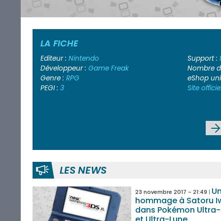
LA FICHE
Editeur :
Nintendo
Support :
Développeur :
Game Freak
Nombre de
Genre :
RPG
eShop un
PEGI :
3
Site officie
LES NEWS
U
23 novembre 2017 - 21:49
hommage à Satoru I
dans Pokémon Ultra-S
et Ultra-Lune