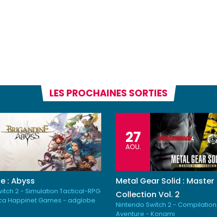
LES PROCHAINES SORTIES
27
AOU.
e : Abyss
Metal Gear Solid : Master
itch 2 - Simulation Tactical-RPG
Collection Vol. 2
ica Happinet Games - adglobe
Nintendo Switch 2 - Compilation
Aventure - Konami