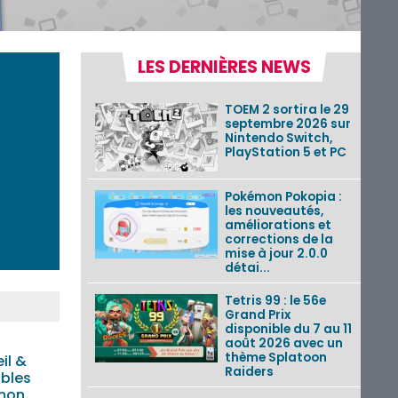
LES DERNIÈRES NEWS
TOEM 2 sortira le 29
septembre 2026 sur
Nintendo Switch,
PlayStation 5 et PC
Pokémon Pokopia :
les nouveautés,
améliorations et
corrections de la
mise à jour 2.0.0
détai...
Tetris 99 : le 56e
Grand Prix
disponible du 7 au 11
août 2026 avec un
thème Splatoon
il &
Raiders
bles
mon,