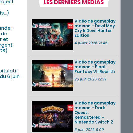
roject
LES DERNIERS MÉDIAS
la semaine 31 de
2026 (Xenoblade
Chronicles 2 –
ds…)
Nintendo Switch 2
Vidéo de gameplay
Edit...
maison – Devil May
ande-
Cry 5 Devil Hunter
Une édition
 de
Edition
physique japonaise
r et
de Stray Children
4 juillet 2026 21:45
rgent
sur Nintendo Switch
3DS)
disponible le 10
décembre ...
Vidéo de gameplay
maison – Final
Nintendo Music :
itulatif
Fantasy VII Rebirth
des musiques de
u 6 juin
cinq jeux Virtual Boy
26 juin 2026 12:39
et de nouveaux
morceaux du mode
Balade de ...
Vidéo de gameplay
VOIR PLUS DE NEWS
maison – Dark
Quest :
Remastered –
Nintendo Switch 2
8 juin 2026 9:00