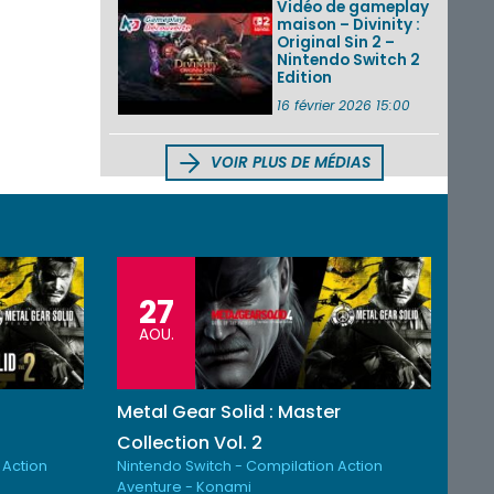
Vidéo de gameplay
maison – Divinity :
Original Sin 2 –
Nintendo Switch 2
Edition
16 février 2026 15:00
VOIR PLUS DE MÉDIAS
27
AOU.
Metal Gear Solid : Master
Collection Vol. 2
 Action
Nintendo Switch - Compilation Action
Aventure - Konami