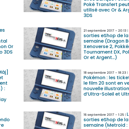
Poké Transfert peut
utilisé avec Or & A
3DS
es
21 septembre 2017 - 20:13
sorties eShop de la
tal
semaine (Dragon Ba
mon Or
Xenoverse 2, Pokké
do 3DS
Tournament DX, P
Or et Argent…)
Màj]
18 septembre 2017 - 18:23
et
Pokémon : les ticke
ent
le film 20 sont en v
) :
nouvelle illustratio
d’Ultra-Soleil et Ul
lay
16 septembre 2017 - 1:25
tendo
sorties eShop de la
re
semaine (Metroid 