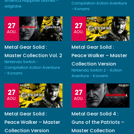
America Happinet Games -
Compilation Action Aventure
adglobe
- Konami
27
27
AOU.
AOU.
Metal Gear Solid :
Metal Gear Solid :
Master Collection Vol. 2
Peace Walker – Master
Nintendo Switch -
Collection Version
Compilation Action Aventure
Nintendo Switch 2 - Action
- Konami
Aventure - Konami
27
27
AOU.
AOU.
Metal Gear Solid :
Metal Gear Solid 4 :
Peace Walker – Master
Guns of the Patriots –
Collection Version
Master Collection