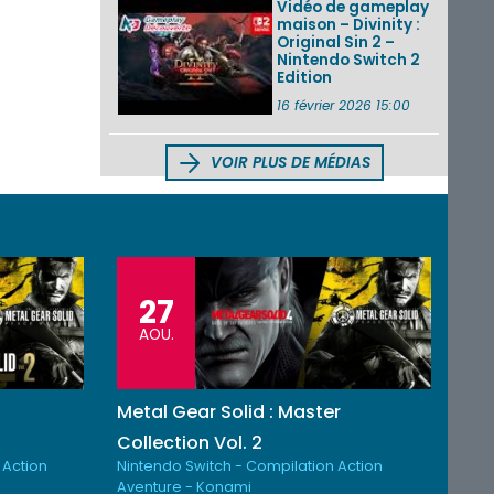
Vidéo de gameplay
maison – Divinity :
Original Sin 2 –
Nintendo Switch 2
Edition
16 février 2026 15:00
VOIR PLUS DE MÉDIAS
27
AOU.
Metal Gear Solid : Master
Collection Vol. 2
 Action
Nintendo Switch - Compilation Action
Aventure - Konami