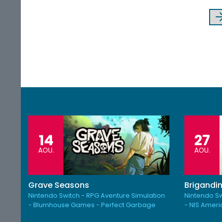
14
27
AOU.
AOU.
Grave Seasons
Brigandin
Nintendo Switch - RPG Aventure Simulation
Nintendo Sw
- Blumhouse Games - Perfect Garbage
- NIS Amer