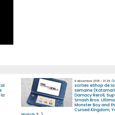
L
9 décembre 2018 - 21:29
kai
sorties eShop de la
s
semaine (Katamari
 la
Damacy Reroll, Sup
Smash Bros. Ultima
Monster Boy and t
Cursed Kingdom, Y
Watch 3…)