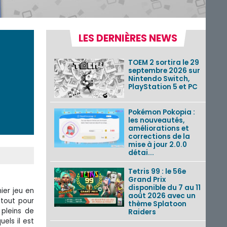
LES DERNIÈRES NEWS
TOEM 2 sortira le 29
septembre 2026 sur
Nintendo Switch,
PlayStation 5 et PC
Pokémon Pokopia :
les nouveautés,
améliorations et
corrections de la
mise à jour 2.0.0
détai...
Tetris 99 : le 56e
Grand Prix
disponible du 7 au 11
ier jeu en
août 2026 avec un
 tout pour
thème Splatoon
 pleins de
Raiders
els il est