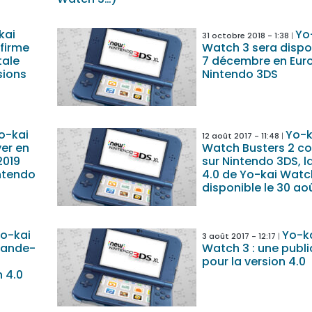
kai
Yo
31 octobre 2018 - 1:38
nfirme
Watch 3 sera dispon
tale
7 décembre en Euro
sions
Nintendo 3DS
o-kai
Yo-k
12 août 2017 - 11:48
ver en
Watch Busters 2 co
2019
sur Nintendo 3DS, l
intendo
4.0 de Yo-kai Watc
disponible le 30 ao
Yo-kai
Yo-k
3 août 2017 - 12:17
bande-
Watch 3 : une publi
pour la version 4.0
n 4.0