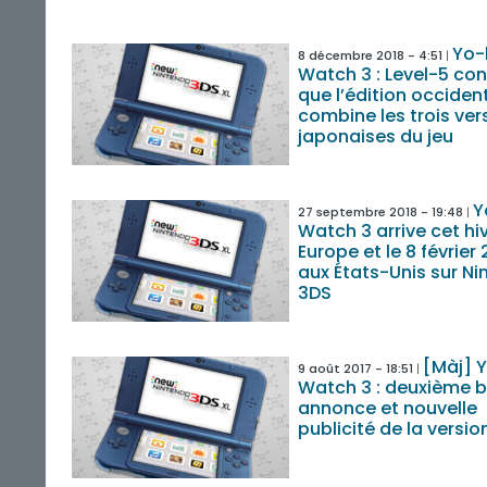
Yo-
8 décembre 2018 - 4:51
Watch 3 : Level-5 co
que l’édition occiden
combine les trois ver
japonaises du jeu
Y
27 septembre 2018 - 19:48
Watch 3 arrive cet hi
Europe et le 8 février 
aux États-Unis sur N
3DS
[Màj] 
9 août 2017 - 18:51
Watch 3 : deuxième 
annonce et nouvelle
publicité de la versio