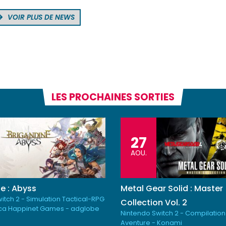
VOIR PLUS DE NEWS
LES PROCHAINES SORTIES
27
AOU.
e : Abyss
Metal Gear Solid : Master
itch 2 - Simulation Tactical-RPG
Collection Vol. 2
ica Happinet Games - adglobe
Nintendo Switch 2 - Compilation
Aventure - Konami