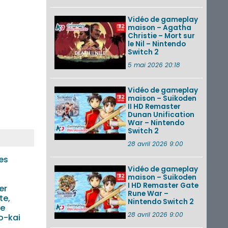
Vidéo de gameplay
maison – Agatha
Christie – Mort sur
le Nil – Nintendo
Switch 2
5 mai 2026 20:18
Vidéo de gameplay
maison – Suikoden
II HD Remaster
Dunan Unification
War – Nintendo
Switch 2
28 avril 2026 9:00
es
Vidéo de gameplay
maison – Suikoden
I HD Remaster Gate
er
Rune War –
te,
Nintendo Switch 2
he
28 avril 2026 9:00
o-kai