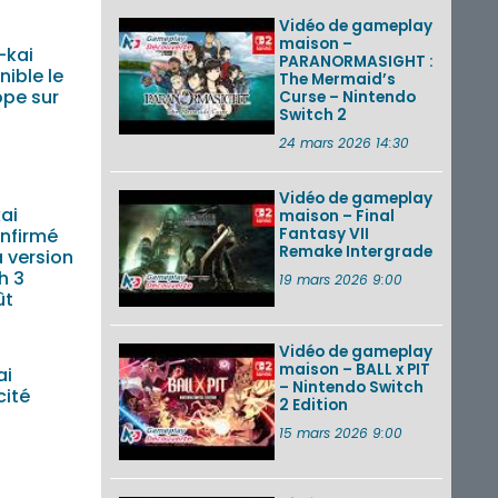
Vidéo de gameplay
maison –
-kai
PARANORMASIGHT :
ible le
The Mermaid’s
pe sur
Curse – Nintendo
Switch 2
24 mars 2026 14:30
Vidéo de gameplay
ai
maison – Final
Fantasy VII
nfirmé
Remake Intergrade
a version
h 3
19 mars 2026 9:00
ût
Vidéo de gameplay
maison – BALL x PIT
ai
– Nintendo Switch
cité
2 Edition
15 mars 2026 9:00