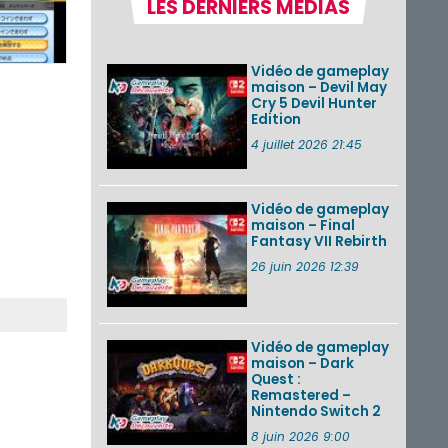
LES DERNIERS MÉDIAS
la semaine 31 de
2026 (Xenoblade
Chronicles 2 –
Nintendo Switch 2
Vidéo de gameplay
Edit...
maison – Devil May
Cry 5 Devil Hunter
Une édition
Edition
physique japonaise
de Stray Children
4 juillet 2026 21:45
sur Nintendo Switch
disponible le 10
décembre ...
Vidéo de gameplay
maison – Final
Nintendo Music :
Fantasy VII Rebirth
des musiques de
cinq jeux Virtual Boy
26 juin 2026 12:39
et de nouveaux
morceaux du mode
Balade de ...
Vidéo de gameplay
VOIR PLUS DE NEWS
maison – Dark
Quest :
Remastered –
Nintendo Switch 2
8 juin 2026 9:00