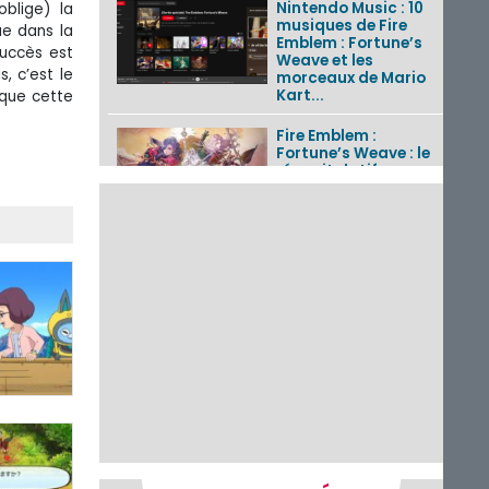
Nintendo Music : 10
oblige) la
musiques de Fire
ue dans la
Emblem : Fortune’s
succès est
Weave et les
, c’est le
morceaux de Mario
Kart...
sque cette
Fire Emblem :
Fortune’s Weave : le
récapitulatif
complet du Direct,
des séquences de
game...
Pokémon GO : les
événements d’août
2026
Un Fire Emblem :
Fortune’s Weave
Direct d’environ 20
minutes diffusé le 4
août 2026...
Les sorties eShop de