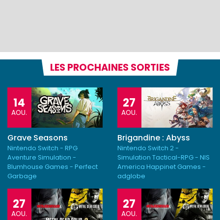
LES PROCHAINES SORTIES
14
27
AOU.
AOU.
Grave Seasons
Brigandine : Abyss
Nintendo Switch - RPG
Nintendo Switch 2 -
Aventure Simulation -
Simulation Tactical-RPG - NIS
Blumhouse Games - Perfect
America Happinet Games -
Garbage
adglobe
27
27
AOU.
AOU.