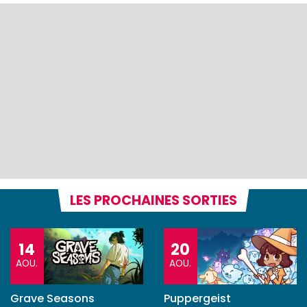
LES PROCHAINES SORTIES
14
20
AOU.
AOU.
Grave Seasons
Puppergeist