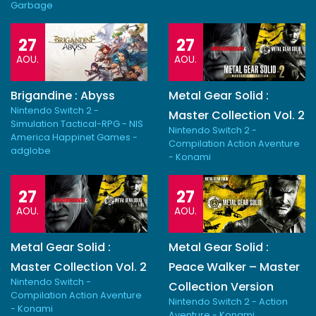
Garbage
27
27
AOU.
AOU.
Brigandine : Abyss
Metal Gear Solid :
Nintendo Switch 2 -
Master Collection Vol. 2
Simulation Tactical-RPG - NIS
Nintendo Switch 2 -
America Happinet Games -
Compilation Action Aventure
adglobe
- Konami
27
27
AOU.
AOU.
Metal Gear Solid :
Metal Gear Solid :
Master Collection Vol. 2
Peace Walker – Master
Nintendo Switch -
Collection Version
Compilation Action Aventure
Nintendo Switch 2 - Action
- Konami
Aventure - Konami