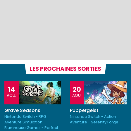
LES PROCHAINES SORTIES
14
20
AOU.
AOU.
Grave Seasons
Puppergeist
Nintendo Switch - RPG
Nintendo Switch - Action
Aventure Simulation -
Aventure - Serenity Forge
Blumhouse Games - Perfect