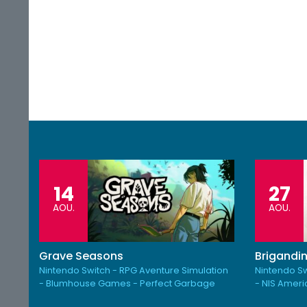
14
27
AOU.
AOU.
Grave Seasons
Brigandin
Nintendo Switch - RPG Aventure Simulation
Nintendo Sw
- Blumhouse Games - Perfect Garbage
- NIS Amer