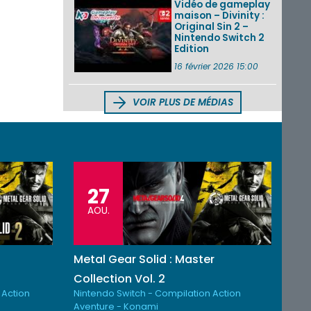
Vidéo de gameplay
maison – Divinity :
Original Sin 2 –
Nintendo Switch 2
Edition
16 février 2026 15:00
VOIR PLUS DE MÉDIAS
27
AOU.
Metal Gear Solid : Master
Collection Vol. 2
 Action
Nintendo Switch - Compilation Action
Aventure - Konami