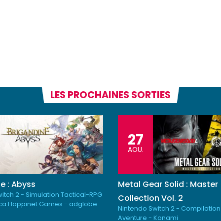
LES PROCHAINES SORTIES
27
AOU.
e : Abyss
Metal Gear Solid : Master
itch 2 - Simulation Tactical-RPG
Collection Vol. 2
ica Happinet Games - adglobe
Nintendo Switch 2 - Compilation
Aventure - Konami