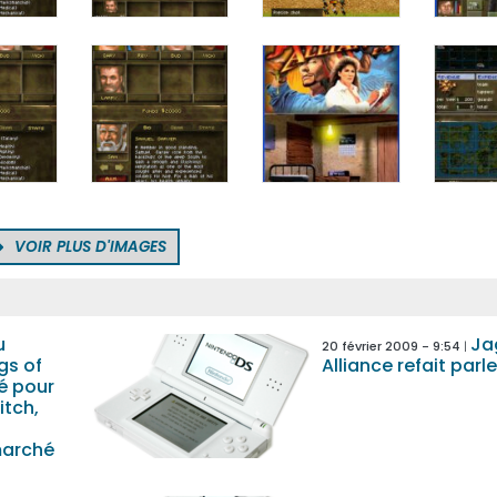
VOIR PLUS D'IMAGES
u
Ja
20 février 2009 - 9:54
gs of
Alliance refait parle
é pour
itch,
marché