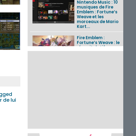
Nintendo Music : 10
musiques de Fire
Emblem : Fortune’s
Weave et les
morceaux de Mario
Kart...
Fire Emblem :
Fortune’s Weave : le
récapitulatif
complet du Direct,
des séquences de
game...
Pokémon GO : les
événements d’août
2026
gged
r de lui
Un Fire Emblem :
Fortune’s Weave
Direct d’environ 20
minutes diffusé le 4
août 2026...
Les sorties eShop de