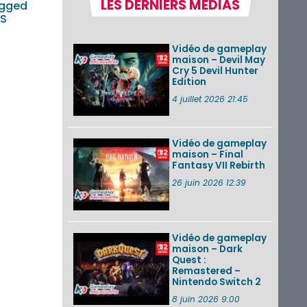
LES DERNIERS MÉDIAS
gged
la semaine 31 de
2026 (Xenoblade
DS
Chronicles 2 –
Nintendo Switch 2
Vidéo de gameplay
Edit...
maison – Devil May
Cry 5 Devil Hunter
Une édition
Edition
physique japonaise
de Stray Children
4 juillet 2026 21:45
sur Nintendo Switch
disponible le 10
décembre ...
Vidéo de gameplay
maison – Final
Nintendo Music :
Fantasy VII Rebirth
des musiques de
cinq jeux Virtual Boy
26 juin 2026 12:39
et de nouveaux
morceaux du mode
Balade de ...
Vidéo de gameplay
VOIR PLUS DE NEWS
maison – Dark
Quest :
Remastered –
Nintendo Switch 2
8 juin 2026 9:00