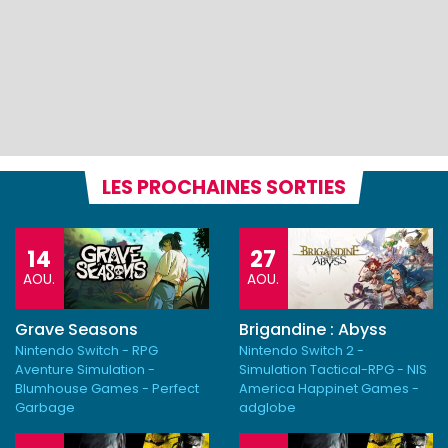
LES PROCHAINES SORTIES
14
27
AOU.
AOU.
Grave Seasons
Brigandine : Abyss
Nintendo Switch - RPG
Nintendo Switch 2 -
Aventure Simulation -
Simulation Tactical-RPG - NIS
Blumhouse Games - Perfect
America Happinet Games -
Garbage
adglobe