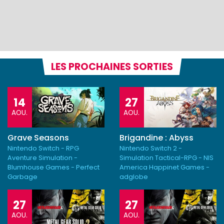
LES PROCHAINES SORTIES
14
27
AOU.
AOU.
Grave Seasons
Brigandine : Abyss
Nintendo Switch - RPG
Nintendo Switch 2 -
Aventure Simulation -
Simulation Tactical-RPG - NIS
Blumhouse Games - Perfect
America Happinet Games -
Garbage
adglobe
27
27
AOU.
AOU.