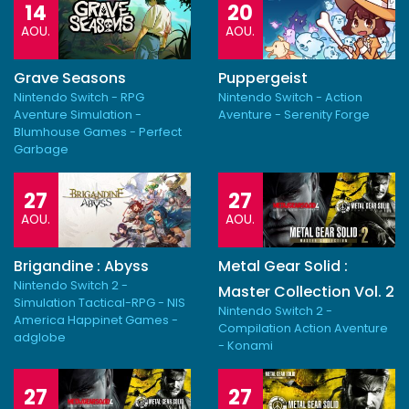
14
20
AOU.
AOU.
Grave Seasons
Puppergeist
Nintendo Switch - RPG
Nintendo Switch - Action
Aventure Simulation -
Aventure - Serenity Forge
Blumhouse Games - Perfect
Garbage
27
27
AOU.
AOU.
Brigandine : Abyss
Metal Gear Solid :
Nintendo Switch 2 -
Master Collection Vol. 2
Simulation Tactical-RPG - NIS
Nintendo Switch 2 -
America Happinet Games -
Compilation Action Aventure
adglobe
- Konami
27
27