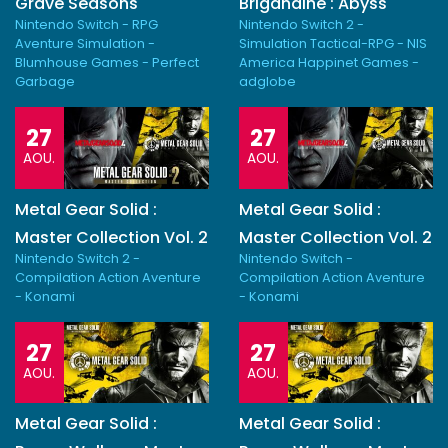
Grave Seasons
Brigandine : Abyss
Nintendo Switch - RPG
Nintendo Switch 2 -
Aventure Simulation -
Simulation Tactical-RPG - NIS
Blumhouse Games - Perfect
America Happinet Games -
Garbage
adglobe
27
27
AOU.
AOU.
Metal Gear Solid :
Metal Gear Solid :
Master Collection Vol. 2
Master Collection Vol. 2
Nintendo Switch 2 -
Nintendo Switch -
Compilation Action Aventure
Compilation Action Aventure
- Konami
- Konami
27
27
AOU.
AOU.
Metal Gear Solid :
Metal Gear Solid :