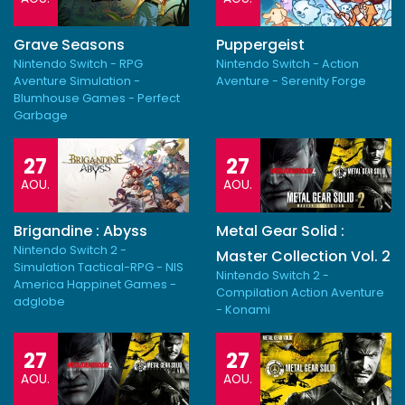
Grave Seasons
Puppergeist
Nintendo Switch - RPG
Nintendo Switch - Action
Aventure Simulation -
Aventure - Serenity Forge
Blumhouse Games - Perfect
Garbage
27
27
AOU.
AOU.
Brigandine : Abyss
Metal Gear Solid :
Nintendo Switch 2 -
Master Collection Vol. 2
Simulation Tactical-RPG - NIS
Nintendo Switch 2 -
America Happinet Games -
Compilation Action Aventure
adglobe
- Konami
27
27
AOU.
AOU.