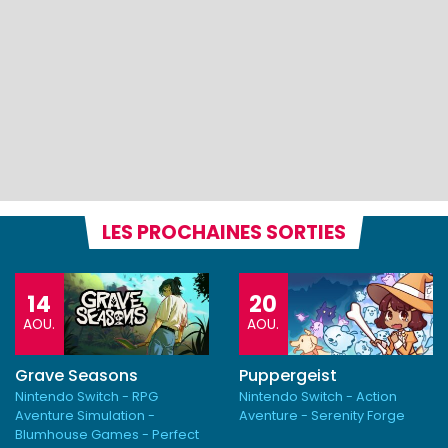
LES PROCHAINES SORTIES
14
20
AOU.
AOU.
Grave Seasons
Puppergeist
Nintendo Switch - RPG
Nintendo Switch - Action
Aventure Simulation -
Aventure - Serenity Forge
Blumhouse Games - Perfect