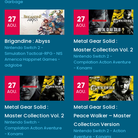
Garbage
27
27
AOU.
AOU.
Brigandine : Abyss
Metal Gear Solid :
Nintendo Switch 2 -
Master Collection Vol. 2
Simulation Tactical-RPG - NIS
Nintendo Switch 2 -
America Happinet Games -
Compilation Action Aventure
adglobe
- Konami
27
27
AOU.
AOU.
Metal Gear Solid :
Metal Gear Solid :
Master Collection Vol. 2
Peace Walker – Master
Nintendo Switch -
Collection Version
Compilation Action Aventure
Nintendo Switch 2 - Action
- Konami
Aventure - Konami