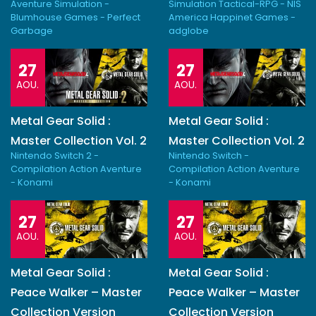
Aventure Simulation -
Simulation Tactical-RPG - NIS
Blumhouse Games - Perfect
America Happinet Games -
Garbage
adglobe
27
27
AOU.
AOU.
Metal Gear Solid :
Metal Gear Solid :
Master Collection Vol. 2
Master Collection Vol. 2
Nintendo Switch 2 -
Nintendo Switch -
Compilation Action Aventure
Compilation Action Aventure
- Konami
- Konami
27
27
AOU.
AOU.
Metal Gear Solid :
Metal Gear Solid :
Peace Walker – Master
Peace Walker – Master
Collection Version
Collection Version