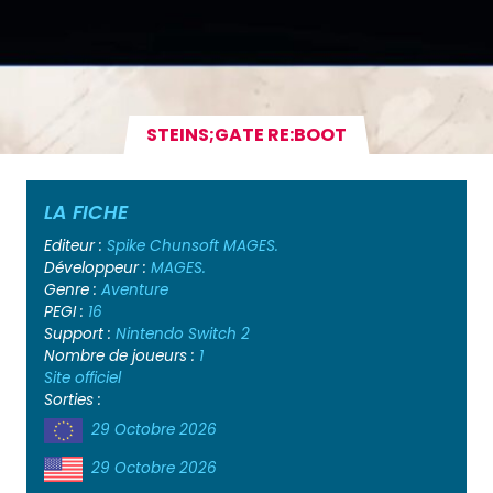
STEINS;GATE RE:BOOT
LA FICHE
Editeur :
Spike Chunsoft
MAGES.
Développeur :
MAGES.
Genre :
Aventure
PEGI :
16
Support :
Nintendo Switch 2
Nombre de joueurs :
1
Site officiel
Sorties :
29 Octobre 2026
29 Octobre 2026