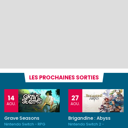
LES PROCHAINES SORTIES
14
27
AOU.
AOU.
Grave Seasons
Brigandine : Abyss
Nintendo Switch - RPG
Nintendo Switch 2 -