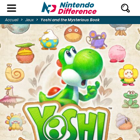
Accueil
Jeux
Yoshi and the Mysterious Book