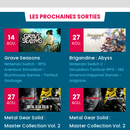
LES PROCHAINES SORTIES
14
27
AOU.
AOU.
Grave Seasons
Brigandine : Abyss
Nintendo Switch - RPG
Nintendo Switch 2 -
Aventure Simulation -
Simulation Tactical-RPG - NIS
Blumhouse Games - Perfect
America Happinet Games -
Garbage
adglobe
27
27
AOU.
AOU.
Metal Gear Solid :
Metal Gear Solid :
Master Collection Vol. 2
Master Collection Vol. 2