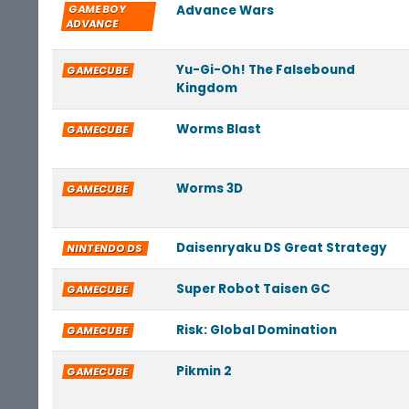
GAME BOY
Advance Wars
ADVANCE
Yu-Gi-Oh! The Falsebound
GAMECUBE
Kingdom
Worms Blast
GAMECUBE
Worms 3D
GAMECUBE
Daisenryaku DS Great Strategy
NINTENDO DS
Super Robot Taisen GC
GAMECUBE
Risk: Global Domination
GAMECUBE
Pikmin 2
GAMECUBE