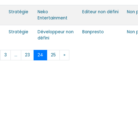
Stratégie
Neko
Editeur non défini
Non 
Entertainment
Stratégie
Développeur non
Banpresto
Non 
défini
3
…
23
24
25
»