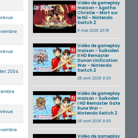
Vidéo de gameplay
maison – Agatha
Christie – Mort sur
prévue
le Nil – Nintendo
Switch 2
5 mai 2026 20:18
ovembre
Vidéo de gameplay
maison – Suikoden
prévue
II HD Remaster
Dunan Unification
War – Nintendo
Switch 2
illet 2004
28 avril 2026 9:00
vembre
Vidéo de gameplay
maison – Suikoden
I HD Remaster Gate
Rune War –
prévue
Nintendo Switch 2
28 avril 2026 9:00
ovembre
Vidéo de gameplay