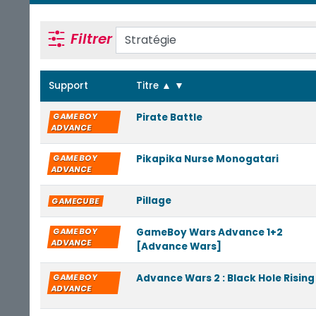
Filtrer
Support
Titre
▲
▼
GAME BOY
Pirate Battle
ADVANCE
GAME BOY
Pikapika Nurse Monogatari
ADVANCE
Pillage
GAMECUBE
GAME BOY
GameBoy Wars Advance 1+2
ADVANCE
[Advance Wars]
GAME BOY
Advance Wars 2 : Black Hole Rising
ADVANCE