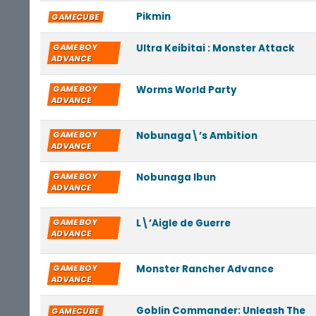
Pikmin
GAMECUBE
GAME BOY
Ultra Keibitai : Monster Attack
ADVANCE
GAME BOY
Worms World Party
ADVANCE
GAME BOY
Nobunaga\’s Ambition
ADVANCE
GAME BOY
Nobunaga Ibun
ADVANCE
GAME BOY
L\’Aigle de Guerre
ADVANCE
GAME BOY
Monster Rancher Advance
ADVANCE
Goblin Commander: Unleash The
GAMECUBE