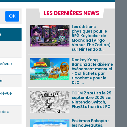
LES DERNIÈRES NEWS
OK
Les éditions
physiques pour le
e
RPG Keylocker de
Moonana (Virgo
Versus The Zodiac)
sur Nintendo S...
Donkey Kong
prévue
Bananza : le dixième
événement mensuel
« Colifichets par
ricochet » pour le
lé
DLC ...
TOEM 2 sortira le 29
prévue
septembre 2026 sur
Nintendo Switch,
PlayStation 5 et PC
tobre
Pokémon Pokopia :
les nouveautés,