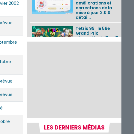
améliorations et
nvier 2002
corrections de la
mise à jour 2.0.0
détai...
prévue
Tetris 99 : le 56e
Grand Prix
disponible du 7 au 11
eptembre
août 2026 avec un
thème Splatoon
Raiders
ctobre
Nintendo Music : 10
musiques de Fire
Emblem : Fortune’s
Weave et les
prévue
morceaux de Mario
Kart...
prévue
Fire Emblem :
Fortune’s Weave : le
lé
récapitulatif
complet du Direct,
des séquences de
tobre
game...
LES DERNIERS MÉDIAS
Pokémon GO : les