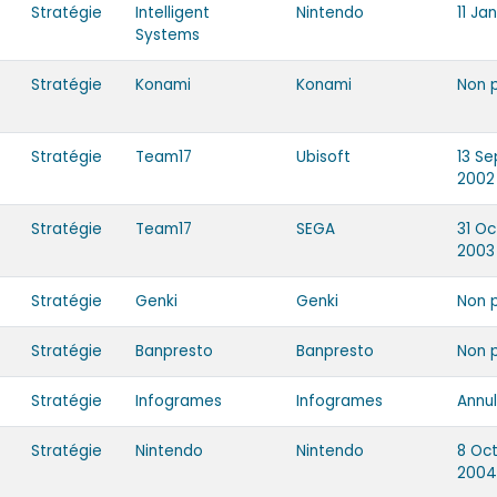
Stratégie
Intelligent
Nintendo
11 Ja
Systems
Stratégie
Konami
Konami
Non 
Stratégie
Team17
Ubisoft
13 S
2002
Stratégie
Team17
SEGA
31 O
2003
Stratégie
Genki
Genki
Non 
Stratégie
Banpresto
Banpresto
Non 
Stratégie
Infogrames
Infogrames
Annu
Stratégie
Nintendo
Nintendo
8 Oc
2004