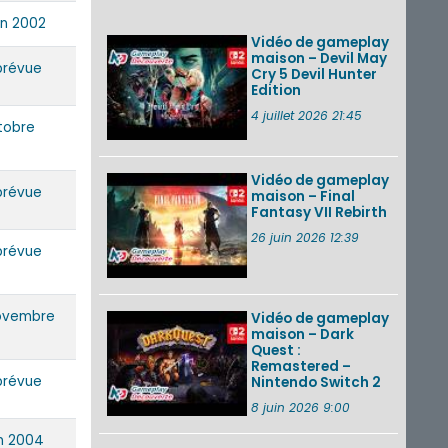
événements d’août
in 2002
2026
Vidéo de gameplay
maison – Devil May
prévue
Cry 5 Devil Hunter
Edition
Un Fire Emblem :
Fortune’s Weave
4 juillet 2026 21:45
tobre
Direct d’environ 20
minutes diffusé le 4
août 2026...
Vidéo de gameplay
prévue
maison – Final
Les sorties eShop de
Fantasy VII Rebirth
la semaine 31 de
2026 (Xenoblade
26 juin 2026 12:39
Chronicles 2 –
prévue
Nintendo Switch 2
Edit...
ovembre
Vidéo de gameplay
VOIR PLUS DE NEWS
maison – Dark
Quest :
Remastered –
prévue
Nintendo Switch 2
8 juin 2026 9:00
in 2004