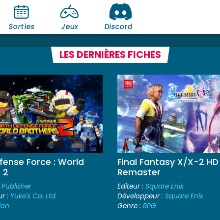
Sorties
Jeux
Discord
LES DERNIÈRES FICHES
fense Force : World
Final Fantasy X/X-2 HD
 2
Remaster
 Publisher
Editeur :
Square Enix
r :
Yuke's Co. Ltd.
Développeur :
Square Enix
ion
Genre :
RPG