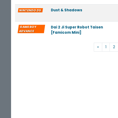
Dust & Shadows
NINTENDO DS
GAME BOY
Dai 2 Ji Super Robot Taisen
ADVANCE
[Famicom Mini]
«
1
2