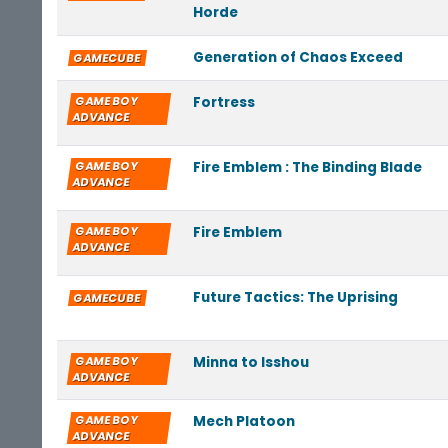
Horde
Generation of Chaos Exceed
GAMECUBE
GAME BOY
Fortress
ADVANCE
GAME BOY
Fire Emblem : The Binding Blade
ADVANCE
GAME BOY
Fire Emblem
ADVANCE
Future Tactics: The Uprising
GAMECUBE
GAME BOY
Minna to Isshou
ADVANCE
GAME BOY
Mech Platoon
ADVANCE