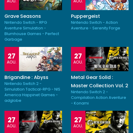
AOU.
AOU.
Grave Seasons
Puppergeist
Nintendo Switch - RPG
Nintendo Switch - Action
Aventure Simulation -
Aventure - Serenity Forge
Blumhouse Games - Perfect
Garbage
27
27
AOU.
AOU.
Brigandine : Abyss
Metal Gear Solid :
Nintendo Switch 2 -
Master Collection Vol. 2
Simulation Tactical-RPG - NIS
Nintendo Switch 2 -
America Happinet Games -
Compilation Action Aventure
adglobe
- Konami
27
27
AOU.
AOU.