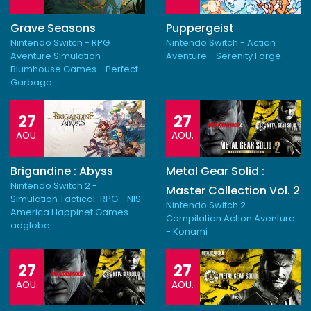
Grave Seasons
Puppergeist
Nintendo Switch - RPG
Nintendo Switch - Action
Aventure Simulation -
Aventure - Serenity Forge
Blumhouse Games - Perfect
Garbage
27
27
AOU.
AOU.
Brigandine : Abyss
Metal Gear Solid :
Nintendo Switch 2 -
Master Collection Vol. 2
Simulation Tactical-RPG - NIS
Nintendo Switch 2 -
America Happinet Games -
Compilation Action Aventure
adglobe
- Konami
27
27
AOU.
AOU.