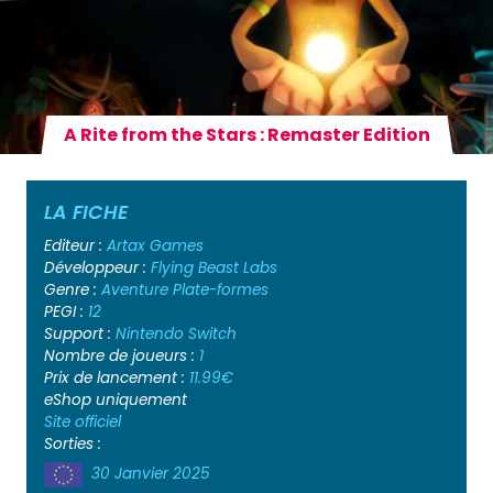
A Rite from the Stars : Remaster Edition
LA FICHE
Editeur :
Artax Games
Développeur :
Flying Beast Labs
Genre :
Aventure
Plate-formes
PEGI :
12
Support :
Nintendo Switch
Nombre de joueurs :
1
Prix de lancement :
11.99€
eShop uniquement
Site officiel
Sorties :
30 Janvier 2025