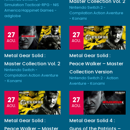
Master Collection Vol. 2
Simulation Tactical-RPG - NIS
Nintendo Switch 2 -
America Happinet Games -
Compilation Action Aventure
adglobe
- Konami
27
27
AOU.
AOU.
Metal Gear Solid :
Metal Gear Solid :
Master Collection Vol. 2
Peace Walker – Master
Nintendo Switch -
Collection Version
Compilation Action Aventure
Nintendo Switch 2 - Action
- Konami
Aventure - Konami
27
27
AOU.
AOU.
Metal Gear Solid :
Metal Gear Solid 4 :
Peace Walker – Master
Guns of the Patriots –