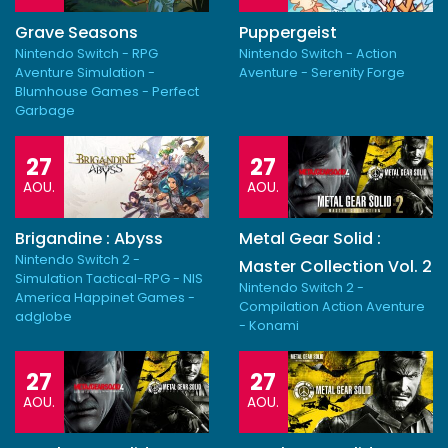
Grave Seasons
Puppergeist
Nintendo Switch - RPG
Nintendo Switch - Action
Aventure Simulation -
Aventure - Serenity Forge
Blumhouse Games - Perfect
Garbage
27
27
AOU.
AOU.
Brigandine : Abyss
Metal Gear Solid :
Nintendo Switch 2 -
Master Collection Vol. 2
Simulation Tactical-RPG - NIS
Nintendo Switch 2 -
America Happinet Games -
Compilation Action Aventure
adglobe
- Konami
27
27
AOU.
AOU.