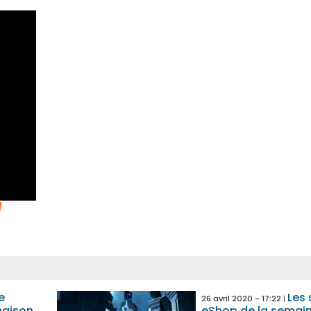
e
Les 
26 avril 2020 - 17:22
maison
eShop de la semai