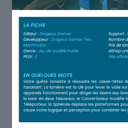
LA FICHE
Editeur :
Drageus Games
Support :
Développeur :
Drageus Games
Two
Nombre de
Mammoths
Prix de l
Genre :
Jeu de société
Puzzle
eShop un
PEGI :
3
Site officie
EN QUELQUES MOTS
Votre quête consiste à résoudre les casse-têtes d
fascinant. La lumière est la clé pour lever le voile
appareils fonctionnent pour diriger les lasers aux bon
le laser en deux faisceaux, le Convertisseur modifie l
Téléporteur, la Sphérule déplace les plateformes pou
cause votre logique et perception pour combiner les 