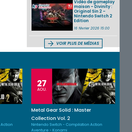
Vidéo de gameplay
maison – Divinity :
Original Sin 2 –
Nintendo Switch 2
Edition
16 février 2026 15:00
VOIR PLUS DE MÉDIAS
27
AOU.
Metal Gear Solid : Master
Collection Vol. 2
 Action
Nintendo Switch - Compilation Action
Aventure - Konami