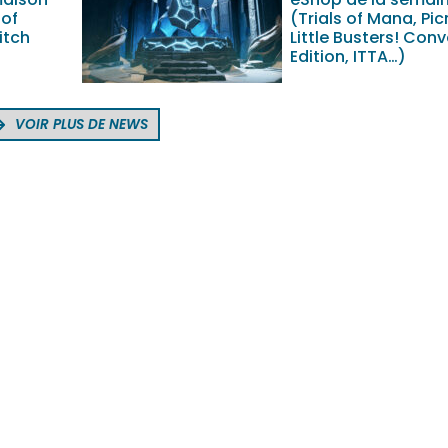
 of
(Trials of Mana, Pic
itch
Little Busters! Con
Edition, ITTA…)
VOIR PLUS DE NEWS