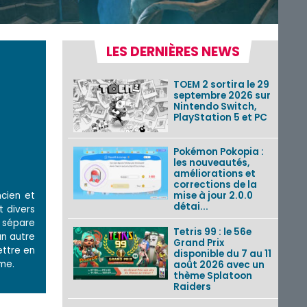
LES DERNIÈRES NEWS
TOEM 2 sortira le 29
septembre 2026 sur
Nintendo Switch,
PlayStation 5 et PC
Pokémon Pokopia :
les nouveautés,
améliorations et
corrections de la
cien et
mise à jour 2.0.0
détai...
t divers
r sépare
Tetris 99 : le 56e
un autre
Grand Prix
ettre en
disponible du 7 au 11
me.
août 2026 avec un
thème Splatoon
Raiders