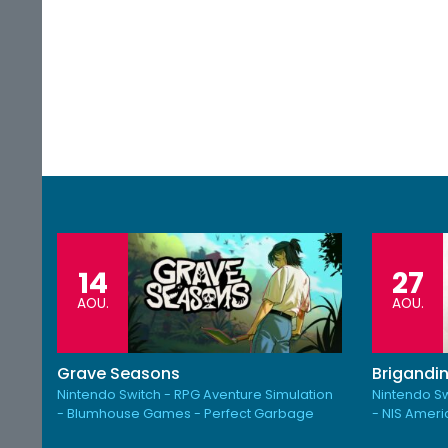
14
27
AOU.
AOU.
Grave Seasons
Brigandin
Nintendo Switch - RPG Aventure Simulation
Nintendo Sw
- Blumhouse Games - Perfect Garbage
- NIS Amer