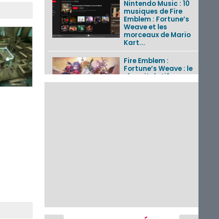
Nintendo Music : 10
musiques de Fire
Emblem : Fortune’s
Weave et les
morceaux de Mario
Kart...
Fire Emblem :
Fortune’s Weave : le
récapitulatif
complet du Direct,
des séquences de
game...
Pokémon GO : les
événements d’août
2026
Un Fire Emblem :
Fortune’s Weave
Direct d’environ 20
minutes diffusé le 4
août 2026...
Les sorties eShop de