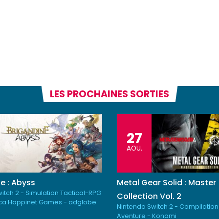
LES PROCHAINES SORTIES
27
AOU.
e : Abyss
Metal Gear Solid : Master
itch 2 - Simulation Tactical-RPG
Collection Vol. 2
ica Happinet Games - adglobe
Nintendo Switch 2 - Compilation
Aventure - Konami