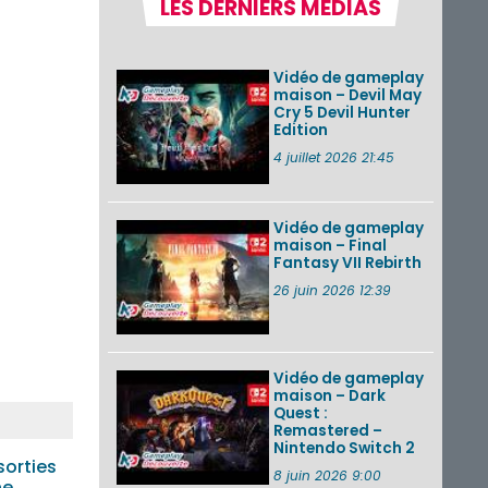
LES DERNIERS MÉDIAS
la semaine 31 de
2026 (Xenoblade
Chronicles 2 –
Nintendo Switch 2
Vidéo de gameplay
Edit...
maison – Devil May
Cry 5 Devil Hunter
Une édition
Edition
physique japonaise
de Stray Children
4 juillet 2026 21:45
sur Nintendo Switch
disponible le 10
décembre ...
Vidéo de gameplay
maison – Final
Nintendo Music :
Fantasy VII Rebirth
des musiques de
cinq jeux Virtual Boy
26 juin 2026 12:39
et de nouveaux
morceaux du mode
Balade de ...
Vidéo de gameplay
VOIR PLUS DE NEWS
maison – Dark
Quest :
Remastered –
Nintendo Switch 2
sorties
8 juin 2026 9:00
ne