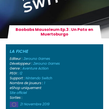
Baobabs Mausoleum Ep.3 : Un Pato en
Muertoburgo
LA FICHE
Editeur :
Zerouno Games
Développeur :
Zerouno Games
Genre :
Aventure
Action
PEGI :
12
Support :
Nintendo Switch
Nombre de joueurs :
1
eShop uniquement
Site officiel
Sorties :
21 Novembre 2019