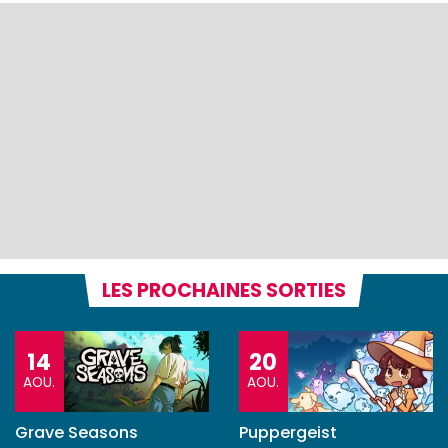
LES PROCHAINES SORTIES
14
20
AOU.
AOU.
Grave Seasons
Puppergeist