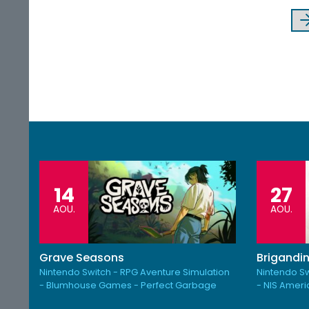
14
27
AOU.
AOU.
Grave Seasons
Brigandin
Nintendo Switch - RPG Aventure Simulation
Nintendo Sw
- Blumhouse Games - Perfect Garbage
- NIS Amer