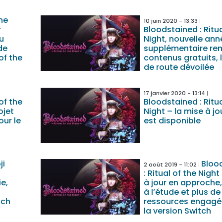
ne
10 juin 2020 - 13:33
r
Bloodstained : Ritua
u
Night, nouvelle ann
de
supplémentaire rem
of the
contenus gratuits, l
de route dévoilée
17 janvier 2020 - 13:14
of the
Bloodstained : Ritua
ojet
Night – la mise à jo
ur le
est disponible
ji
Bloo
2 août 2019 - 11:02
: Ritual of the Night
e,
à jour en approche
à l’étude et plus de
tch
ressources engagé
la version Switch