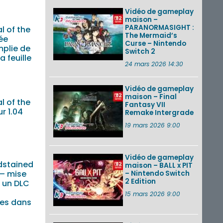
Vidéo de gameplay
maison –
PARANORMASIGHT :
l of the
The Mermaid’s
ée
Curse – Nintendo
plie de
Switch 2
a feuille
24 mars 2026 14:30
Vidéo de gameplay
maison – Final
l of the
Fantasy VII
ur 1.04
Remake Intergrade
19 mars 2026 9:00
Vidéo de gameplay
dstained
maison – BALL x PIT
 – mise
– Nintendo Switch
2 Edition
, un DLC
15 mars 2026 9:00
es dans