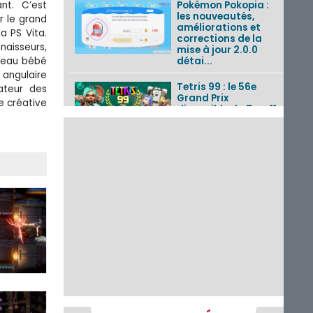
nt. C’est
Pokémon Pokopia :
les nouveautés,
 le grand
améliorations et
a PS Vita.
corrections de la
aisseurs,
mise à jour 2.0.0
uveau bébé
détai...
angulaire
Tetris 99 : le 56e
ateur des
Grand Prix
re créative
disponible du 7 au 11
août 2026 avec un
thème Splatoon
Raiders
Nintendo Music : 10
musiques de Fire
Emblem : Fortune’s
Weave et les
morceaux de Mario
Kart...
Fire Emblem :
Fortune’s Weave : le
récapitulatif
complet du Direct,
des séquences de
game...