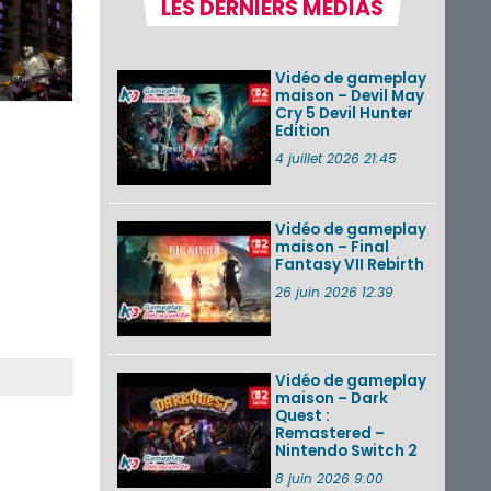
LES DERNIERS MÉDIAS
Pokémon GO : les
événements d’août
2026
Vidéo de gameplay
maison – Devil May
Cry 5 Devil Hunter
Edition
Un Fire Emblem :
Fortune’s Weave
4 juillet 2026 21:45
Direct d’environ 20
minutes diffusé le 4
août 2026...
Vidéo de gameplay
maison – Final
Les sorties eShop de
Fantasy VII Rebirth
la semaine 31 de
2026 (Xenoblade
26 juin 2026 12:39
Chronicles 2 –
Nintendo Switch 2
Edit...
Vidéo de gameplay
VOIR PLUS DE NEWS
maison – Dark
Quest :
Remastered –
Nintendo Switch 2
8 juin 2026 9:00