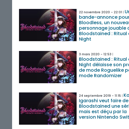
U
22 novembre 2020 - 22:01
bande-annonce pou
Bloodless, un nouvea
personnage jouable 
Bloodstained : Ritual 
Night
3 mars 2020 - 12:53
Bloodstained : Ritual 
Night délaisse son pr
de mode Roguelike po
mode Randomizer
Ko
24 septembre 2019 - 11:15
Igarashi veut faire de
Bloodstained une séri
mais est déçu par la
version Nintendo Swi