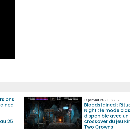
rsions
17 janvier 2021 - 22:12
tained
Bloodstained : Ritua
Night : le mode cla
disponible avec un
au 25
crossover du jeu K
Two Crowns