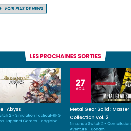
VOIR PLUS DE NEWS
LES PROCHAINES SORTIES
27
AOU.
e : Abyss
Metal Gear Solid : Master
itch 2 - Simulation Tactical-RPG
Collection Vol. 2
ica Happinet Games - adglobe
Nintendo Switch 2 - Compilation
Aventure - Konami