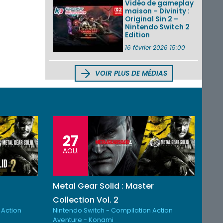
Vidéo de gameplay
maison – Divinity :
Original Sin 2 –
Nintendo Switch 2
Edition
16 février 2026 15:00
VOIR PLUS DE MÉDIAS
27
AOU.
Metal Gear Solid : Master
Collection Vol. 2
 Action
Nintendo Switch - Compilation Action
Aventure - Konami