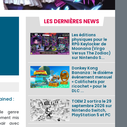
LES DERNIÈRES NEWS
Les éditions
physiques pour le
RPG Keylocker de
Moonana (Virgo
Versus The Zodiac)
sur Nintendo S...
Donkey Kong
Bananza : le dixième
événement mensuel
« Colifichets par
ricochet » pour le
DLC ...
ined :
TOEM 2 sortira le 29
septembre 2026 sur
Nintendo Switch,
 le genre
PlayStation 5 et PC
rement mis
pair avec