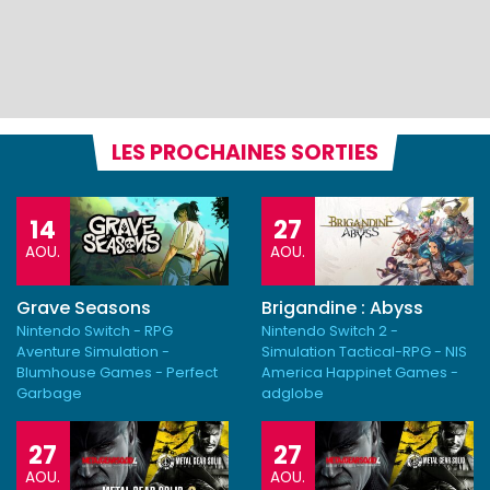
LES PROCHAINES SORTIES
14
27
AOU.
AOU.
Grave Seasons
Brigandine : Abyss
Nintendo Switch - RPG
Nintendo Switch 2 -
Aventure Simulation -
Simulation Tactical-RPG - NIS
Blumhouse Games - Perfect
America Happinet Games -
Garbage
adglobe
27
27
AOU.
AOU.