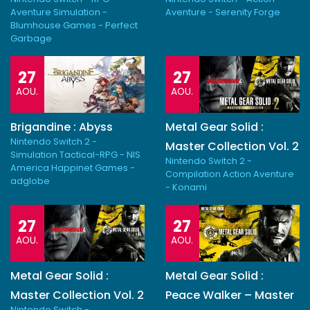
Aventure Simulation -
Aventure - Serenity Forge
Blumhouse Games - Perfect
Garbage
27
27
AOU.
AOU.
Brigandine : Abyss
Metal Gear Solid :
Nintendo Switch 2 -
Master Collection Vol. 2
Simulation Tactical-RPG - NIS
Nintendo Switch 2 -
America Happinet Games -
Compilation Action Aventure
adglobe
- Konami
27
27
AOU.
AOU.
Metal Gear Solid :
Metal Gear Solid :
Master Collection Vol. 2
Peace Walker – Master
Nintendo Switch -