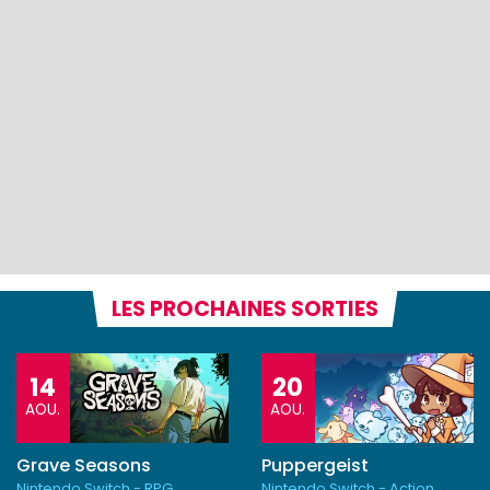
LES PROCHAINES SORTIES
14
20
AOU.
AOU.
Grave Seasons
Puppergeist
Nintendo Switch - RPG
Nintendo Switch - Action