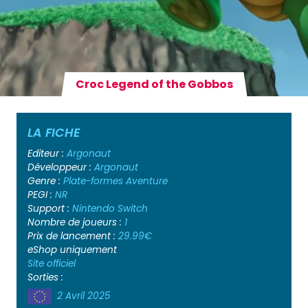
Croc Legend of the Gobbos
LA FICHE
Editeur :
Argonaut
Développeur :
Argonaut
Genre :
Plate-formes
Aventure
PEGI :
NR
Support :
Nintendo Switch
Nombre de joueurs :
1
Prix de lancement :
29.99€
eShop uniquement
Site officiel
Sorties :
2 Avril 2025