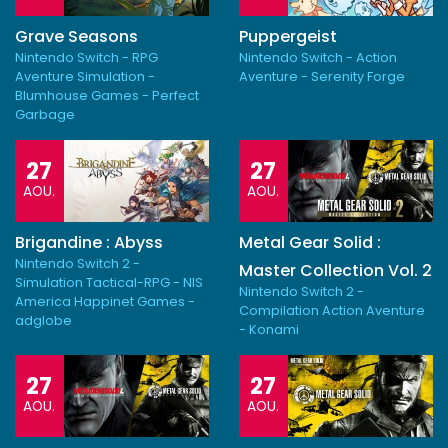
Grave Seasons
Puppergeist
Nintendo Switch - RPG
Nintendo Switch - Action
Aventure Simulation -
Aventure - Serenity Forge
Blumhouse Games - Perfect
Garbage
27
27
AOU.
AOU.
Brigandine : Abyss
Metal Gear Solid :
Nintendo Switch 2 -
Master Collection Vol. 2
Simulation Tactical-RPG - NIS
Nintendo Switch 2 -
America Happinet Games -
Compilation Action Aventure
adglobe
- Konami
27
27
AOU.
AOU.