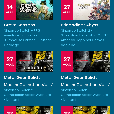
14
27
AOU.
AOU.
Grave Seasons
Brigandine : Abyss
Nintendo Switch - RPG
Nintendo Switch 2 -
Aventure Simulation -
Simulation Tactical-RPG - NIS
Blumhouse Games - Perfect
America Happinet Games -
Garbage
adglobe
27
27
AOU.
AOU.
Metal Gear Solid :
Metal Gear Solid :
Master Collection Vol. 2
Master Collection Vol. 2
Nintendo Switch 2 -
Nintendo Switch -
Compilation Action Aventure
Compilation Action Aventure
- Konami
- Konami