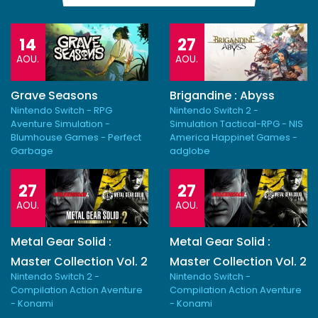
14
27
AOU.
AOU.
Grave Seasons
Brigandine : Abyss
Nintendo Switch - RPG
Nintendo Switch 2 -
Aventure Simulation -
Simulation Tactical-RPG - NIS
Blumhouse Games - Perfect
America Happinet Games -
Garbage
adglobe
27
27
AOU.
AOU.
Metal Gear Solid :
Metal Gear Solid :
Master Collection Vol. 2
Master Collection Vol. 2
Nintendo Switch 2 -
Nintendo Switch -
Compilation Action Aventure
Compilation Action Aventure
- Konami
- Konami