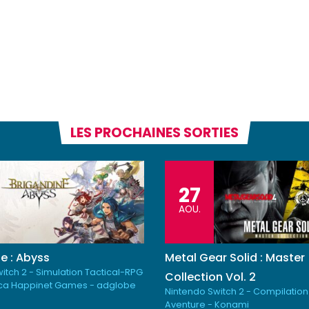
LES PROCHAINES SORTIES
27
AOU.
e : Abyss
Metal Gear Solid : Master
itch 2 - Simulation Tactical-RPG
Collection Vol. 2
ica Happinet Games - adglobe
Nintendo Switch 2 - Compilation
Aventure - Konami