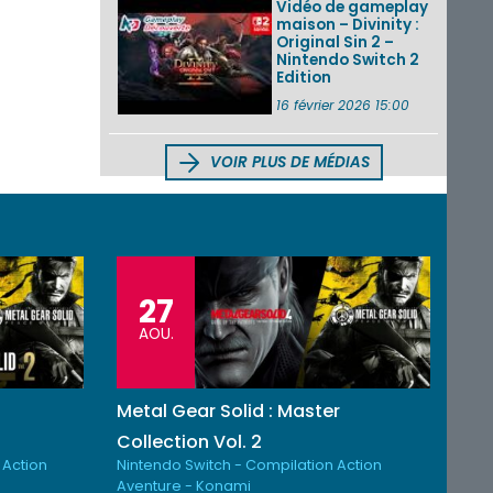
Vidéo de gameplay
maison – Divinity :
Original Sin 2 –
Nintendo Switch 2
Edition
16 février 2026 15:00
VOIR PLUS DE MÉDIAS
27
AOU.
Metal Gear Solid : Master
Collection Vol. 2
 Action
Nintendo Switch - Compilation Action
Aventure - Konami