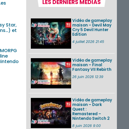
LES DERNIERS MÉDIAS
Les
Pokémon GO : les
événements d’août
2026
Vidéo de gameplay
y Star,
maison – Devil May
Cry 5 Devil Hunter
ns…) et
Edition
Un Fire Emblem :
Fortune’s Weave
4 juillet 2026 21:45
Direct d’environ 20
minutes diffusé le 4
MMORPG
août 2026...
line
Vidéo de gameplay
 Nintendo
maison – Final
Les sorties eShop de
Fantasy VII Rebirth
la semaine 31 de
2026 (Xenoblade
26 juin 2026 12:39
Chronicles 2 –
Nintendo Switch 2
Edit...
Vidéo de gameplay
VOIR PLUS DE NEWS
maison – Dark
Quest :
Remastered –
Nintendo Switch 2
8 juin 2026 9:00