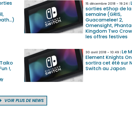
orties
15 décembre 2018 - 19:24
sorties eShop de la
l,
semaine (GRIS,
eath…)
Guacamelee! 2,
Omensight, Phantas
Kingdom Two Crow
les offres festives
Le 
30 avril 2018 - 10:49
Element Knights On
 Taiko
sortira cet été sur
Fun !,
Switch au Japon
Mr
VOIR PLUS DE NEWS