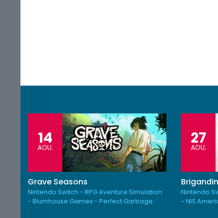
14
27
AOU.
AOU.
Grave Seasons
Brigandin
Nintendo Switch - RPG Aventure Simulation
Nintendo Sw
- Blumhouse Games - Perfect Garbage
- NIS Amer