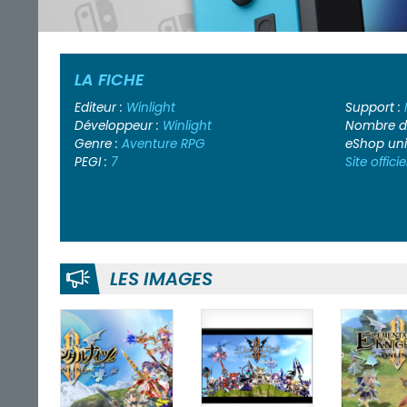
LA FICHE
Editeur :
Winlight
Support :
Développeur :
Winlight
Nombre de
Genre :
Aventure
RPG
eShop un
PEGI :
7
Site officie
LES IMAGES