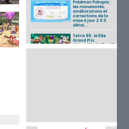
Pokémon Pokopia :
les nouveautés,
améliorations et
corrections de la
mise à jour 2.0.0
détai...
Tetris 99 : le 56e
Grand Prix
disponible du 7 au 11
août 2026 avec un
thème Splatoon
Raiders
Nintendo Music : 10
musiques de Fire
Emblem : Fortune’s
Weave et les
morceaux de Mario
Kart...
Fire Emblem :
Fortune’s Weave : le
récapitulatif
complet du Direct,
des séquences de
game...