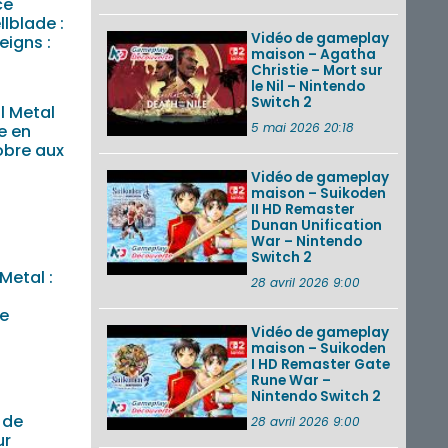
ce
llblade :
Vidéo de gameplay
eigns :
maison – Agatha
)
Christie – Mort sur
le Nil – Nintendo
Switch 2
l Metal
5 mai 2026 20:18
e en
obre aux
Vidéo de gameplay
maison – Suikoden
II HD Remaster
Dunan Unification
War – Nintendo
Switch 2
Metal :
28 avril 2026 9:00
ée
Vidéo de gameplay
maison – Suikoden
I HD Remaster Gate
Rune War –
Nintendo Switch 2
 de
28 avril 2026 9:00
ur