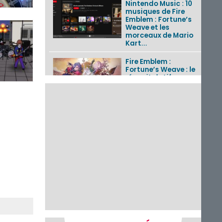
Nintendo Music : 10
musiques de Fire
Emblem : Fortune’s
Weave et les
morceaux de Mario
Kart...
Fire Emblem :
Fortune’s Weave : le
récapitulatif
complet du Direct,
des séquences de
game...
Pokémon GO : les
événements d’août
2026
Un Fire Emblem :
Fortune’s Weave
Direct d’environ 20
minutes diffusé le 4
août 2026...
Les sorties eShop de