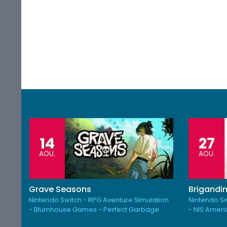
14
27
AOU.
AOU.
Grave Seasons
Brigandin
Nintendo Switch - RPG Aventure Simulation
Nintendo Sw
- Blumhouse Games - Perfect Garbage
- NIS Amer