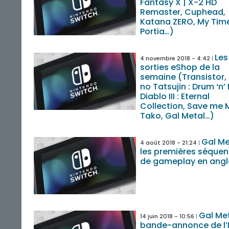
Fantasy X | X-2 HD
Remaster, Cuphead,
Katana ZERO, My Tim
Portia…)
Les
4 novembre 2018 - 4:42
sorties eShop de la
semaine (Transistor,
no Tatsujin : Drum ‘n’ 
Diablo III : Eternal
Collection, Save me 
Tako, Gal Metal…)
Gal Me
4 août 2018 - 21:24
les premières séque
de gameplay en angl
Gal Met
14 juin 2018 - 10:56
bande-annonce de l’