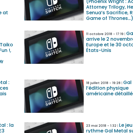
(Phoenix Wright : A
Attorney Trilogy, He
e at
Senua’s Sacrifice, R
Game of Thrones…
Ga
11 octobre 2018 - 17:19
arrive le 2 novembr
 Taiko
Europe et le 30 oct
Fun !,
États-Unis
Mr
tal :
Gal 
18 juillet 2018 - 19:28
nces
l’édition physique
ais
américaine détaill
al : la
Le jeu
23 mai 2018 - 1:32
E3
rythme Gal Metal s