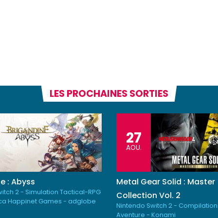
LES PROCHAINES SORTIES
27
AOU.
e : Abyss
Metal Gear Solid : Master
itch 2 - Simulation Tactical-RPG
Collection Vol. 2
ica Happinet Games - adglobe
Nintendo Switch 2 - Compilation
Aventure - Konami