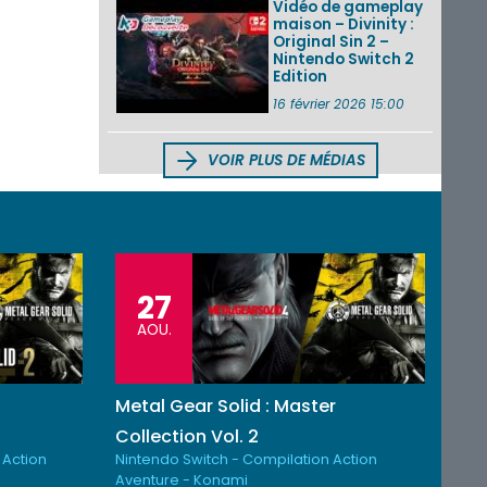
Vidéo de gameplay
maison – Divinity :
Original Sin 2 –
Nintendo Switch 2
Edition
16 février 2026 15:00
VOIR PLUS DE MÉDIAS
27
AOU.
Metal Gear Solid : Master
Collection Vol. 2
 Action
Nintendo Switch - Compilation Action
Aventure - Konami