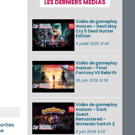
LES DERNIERS MÉDIAS
la semaine 31 de
2026 (Xenoblade
Chronicles 2 –
Nintendo Switch 2
Vidéo de gameplay
Edit...
maison – Devil May
Cry 5 Devil Hunter
Une édition
Edition
physique japonaise
de Stray Children
4 juillet 2026 21:45
sur Nintendo Switch
disponible le 10
décembre ...
Vidéo de gameplay
maison – Final
Nintendo Music :
Fantasy VII Rebirth
des musiques de
cinq jeux Virtual Boy
26 juin 2026 12:39
et de nouveaux
morceaux du mode
Balade de ...
Vidéo de gameplay
VOIR PLUS DE NEWS
maison – Dark
Quest :
Remastered –
Nintendo Switch 2
orties
ne
8 juin 2026 9:00