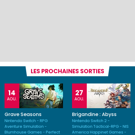
LES PROCHAINES SORTIES
14
27
AOU.
AOU.
Grave Seasons
Brigandine : Abyss
Nintendo Switch - RPG
Nintendo Switch 2 -
Aventure Simulation -
Simulation Tactical-RPG - NIS
Blumhouse Games - Perfect
America Happinet Games -