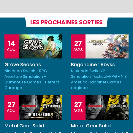
LES PROCHAINES SORTIES
14
27
AOU.
AOU.
Grave Seasons
Brigandine : Abyss
Nintendo Switch - RPG
Nintendo Switch 2 -
Aventure Simulation -
Simulation Tactical-RPG - NIS
Blumhouse Games - Perfect
America Happinet Games -
Garbage
adglobe
27
27
AOU.
AOU.
Metal Gear Solid :
Metal Gear Solid :