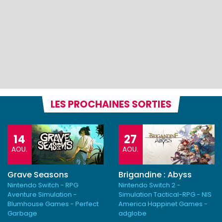
LES PROCHAINES SORTIES
14
27
AOU.
AOU.
Grave Seasons
Brigandine : Abyss
Nintendo Switch - RPG
Nintendo Switch 2 -
Aventure Simulation -
Simulation Tactical-RPG - NIS
Blumhouse Games - Perfect
America Happinet Games -
Garbage
adglobe