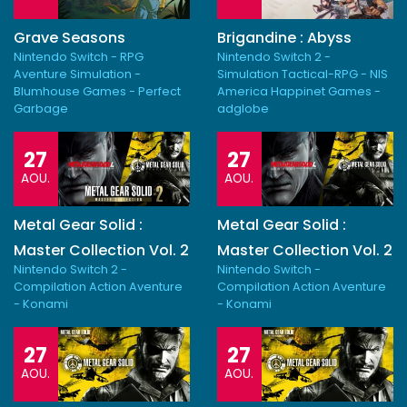
Grave Seasons
Brigandine : Abyss
Nintendo Switch - RPG
Nintendo Switch 2 -
Aventure Simulation -
Simulation Tactical-RPG - NIS
Blumhouse Games - Perfect
America Happinet Games -
Garbage
adglobe
27
27
AOU.
AOU.
Metal Gear Solid :
Metal Gear Solid :
Master Collection Vol. 2
Master Collection Vol. 2
Nintendo Switch 2 -
Nintendo Switch -
Compilation Action Aventure
Compilation Action Aventure
- Konami
- Konami
27
27
AOU.
AOU.