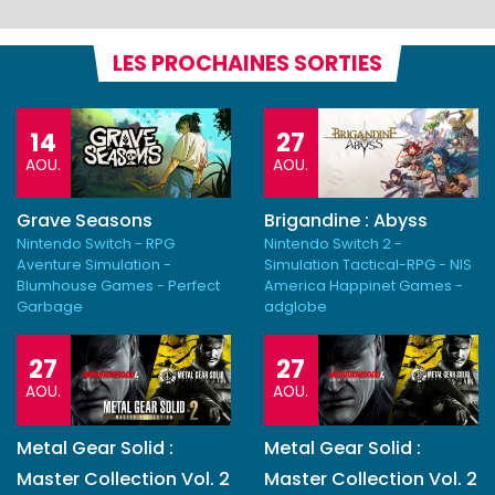
LES PROCHAINES SORTIES
14
27
AOU.
AOU.
Grave Seasons
Brigandine : Abyss
Nintendo Switch - RPG
Nintendo Switch 2 -
Aventure Simulation -
Simulation Tactical-RPG - NIS
Blumhouse Games - Perfect
America Happinet Games -
Garbage
adglobe
27
27
AOU.
AOU.
Metal Gear Solid :
Metal Gear Solid :
Master Collection Vol. 2
Master Collection Vol. 2