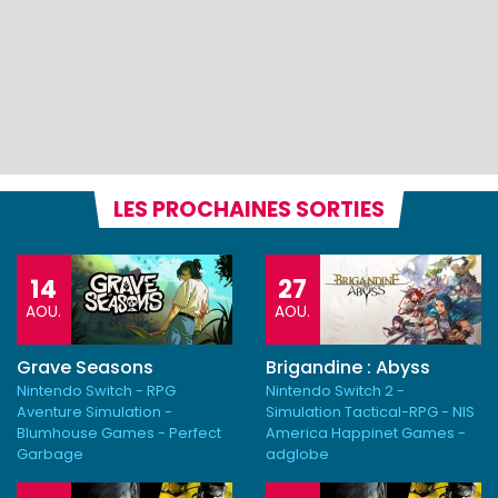
LES PROCHAINES SORTIES
14
27
AOU.
AOU.
Grave Seasons
Brigandine : Abyss
Nintendo Switch - RPG
Nintendo Switch 2 -
Aventure Simulation -
Simulation Tactical-RPG - NIS
Blumhouse Games - Perfect
America Happinet Games -
Garbage
adglobe