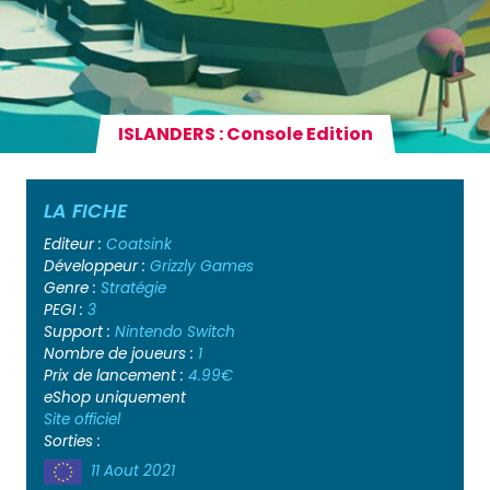
ISLANDERS : Console Edition
LA FICHE
Editeur :
Coatsink
Développeur :
Grizzly Games
Genre :
Stratégie
PEGI :
3
Support :
Nintendo Switch
Nombre de joueurs :
1
Prix de lancement :
4.99€
eShop uniquement
Site officiel
Sorties :
11 Aout 2021