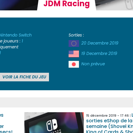
JDM Racing
Nintendo Switch
Sorties :
 joueurs :
1
20 Decembre 2019
iquement
l
19 Decembre 2019
Non prévue
VOIR LA FICHE DU JEU
es
15 décembre 2019 - 17:46
sorties eShop de la
er
semaine (Shovel Kni
secs!,
King of Cards & S