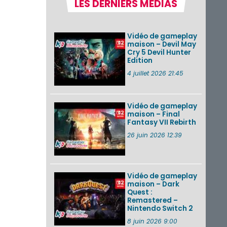
LES DERNIERS MÉDIAS
Nintendo Music :
des musiques de
cinq jeux Virtual Boy
et de nouveaux
Vidéo de gameplay
morceaux du mode
maison – Devil May
Balade de ...
Cry 5 Devil Hunter
Edition
Les éditions
physiques de Tomb
4 juillet 2026 21:45
Raider : Definitive
Edition sur Nintendo
Switch 2 en version
amé...
Vidéo de gameplay
maison – Final
Fantasy VII Rebirth
Splatoon 3 : le
festival Summer
26 juin 2026 12:39
Nights de retour du
22 août à 2h au 24
août à 1h59
Vidéo de gameplay
VOIR PLUS DE NEWS
maison – Dark
Quest :
Remastered –
Nintendo Switch 2
8 juin 2026 9:00