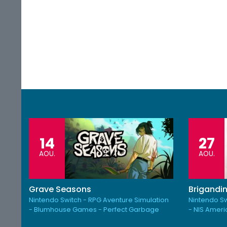
14
27
AOU.
AOU.
Grave Seasons
Brigandin
Nintendo Switch - RPG Aventure Simulation
Nintendo Sw
- Blumhouse Games - Perfect Garbage
- NIS Amer