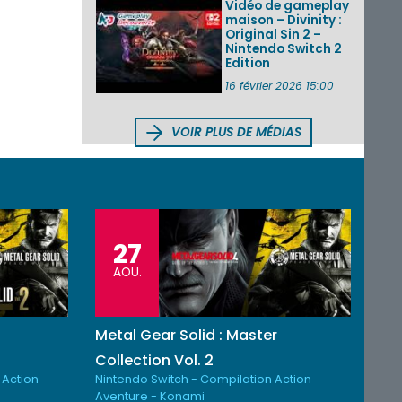
Vidéo de gameplay
maison – Divinity :
Original Sin 2 –
Nintendo Switch 2
Edition
16 février 2026 15:00
VOIR PLUS DE MÉDIAS
27
AOU.
Metal Gear Solid : Master
Collection Vol. 2
 Action
Nintendo Switch - Compilation Action
Aventure - Konami