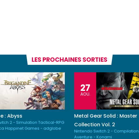
LES PROCHAINES SORTIES
27
AOU.
e : Abyss
Metal Gear Solid : Master
itch 2 - Simulation Tactical-RPG
Collection Vol. 2
ica Happinet Games - adglobe
Nintendo Switch 2 - Compilation
Aventure - Konami