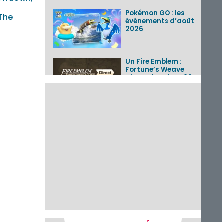
Pokémon GO : les
 The
événements d’août
2026
Un Fire Emblem :
Fortune’s Weave
Direct d’environ 20
minutes diffusé le 4
août 2026...
Les sorties eShop de
la semaine 31 de
2026 (Xenoblade
Chronicles 2 –
Nintendo Switch 2
Edit...
Une édition
physique japonaise
de Stray Children
sur Nintendo Switch
disponible le 10
décembre ...