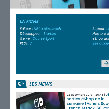
LA FICHE
Editeur :
Nikita Alexeevich
Support :
Développeur :
Starkom
Nombre de
Genre :
Course
Sport
eShop un
PEGI :
3
Site officie
LES NEWS
L
22 décembre 2019 - 20:48
sorties eShop de la
semaine (Ashen, Sup
Trench Attack, 60 Par