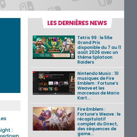
LES DERNIÈRES NEWS
Tetris 99 : le 56e
Grand Prix
disponible du 7 au 11
août 2026 avec un
thème Splatoon
Raiders
Nintendo Music : 10
musiques de Fire
Emblem : Fortune’s
Weave et les
morceaux de Mario
Kart...
Fire Emblem :
Fortune’s Weave : le
Les
récapitulatif
complet du Direct,
des séquences de
ght :
game...
howdown,