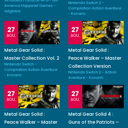
Simulation Tactical-RPG - NIS
Nintendo Switch 2 -
America Happinet Games -
Compilation Action Aventure
adglobe
- Konami
27
27
AOU.
AOU.
Metal Gear Solid :
Metal Gear Solid :
Master Collection Vol. 2
Peace Walker – Master
Nintendo Switch -
Collection Version
Compilation Action Aventure
Nintendo Switch 2 - Action
- Konami
Aventure - Konami
27
27
AOU.
AOU.
Metal Gear Solid :
Metal Gear Solid 4 :
Peace Walker – Master
Guns of the Patriots –