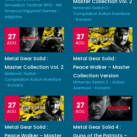
Master Collection Vol. 2
Simulation Tactical-RPG - NIS
Nintendo Switch 2 -
America Happinet Games -
Compilation Action Aventure
adglobe
- Konami
27
27
AOU.
AOU.
Metal Gear Solid :
Metal Gear Solid :
Master Collection Vol. 2
Peace Walker – Master
Nintendo Switch -
Collection Version
Compilation Action Aventure
Nintendo Switch 2 - Action
- Konami
Aventure - Konami
27
27
AOU.
AOU.
Metal Gear Solid :
Metal Gear Solid 4 :
Peace Walker – Master
Guns of the Patriots –