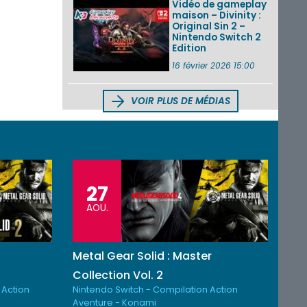
Vidéo de gameplay
maison – Divinity :
Original Sin 2 –
Nintendo Switch 2
Edition
16 février 2026 15:00
VOIR PLUS DE MÉDIAS
27
AOU.
Metal Gear Solid : Master
Collection Vol. 2
 Action
Nintendo Switch - Compilation Action
Aventure - Konami