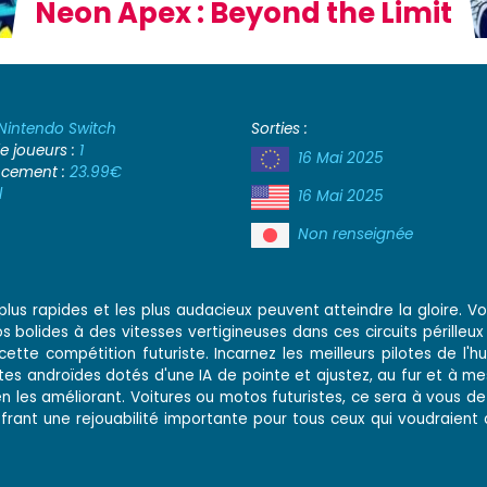
Neon Apex : Beyond the Limit
Nintendo Switch
Sorties :
 joueurs :
1
16 Mai 2025
ancement :
23.99€
l
16 Mai 2025
Non renseignée
plus rapides et les plus audacieux peuvent atteindre la gloire. V
s bolides à des vitesses vertigineuses dans ces circuits périlleux
tte compétition futuriste. Incarnez les meilleurs pilotes de l'h
es androïdes dotés d'une IA de pointe et ajustez, au fur et à m
en les améliorant. Voitures ou motos futuristes, ce sera à vous de 
ant une rejouabilité importante pour tous ceux qui voudraient 