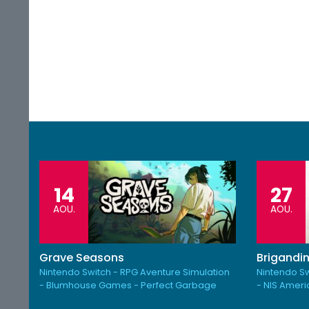
14
27
AOU.
AOU.
Grave Seasons
Brigandin
Nintendo Switch - RPG Aventure Simulation
Nintendo Sw
- Blumhouse Games - Perfect Garbage
- NIS Amer