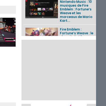
Nintendo Music : 10
musiques de Fire
Emblem : Fortune’s
Weave et les
morceaux de Mario
Kart...
Fire Emblem :
Fortune’s Weave : le
récapitulatif
complet du Direct,
des séquences de
game...
Pokémon GO : les
événements d’août
2026
Un Fire Emblem :
Fortune’s Weave
Direct d’environ 20
minutes diffusé le 4
août 2026...
Les sorties eShop de