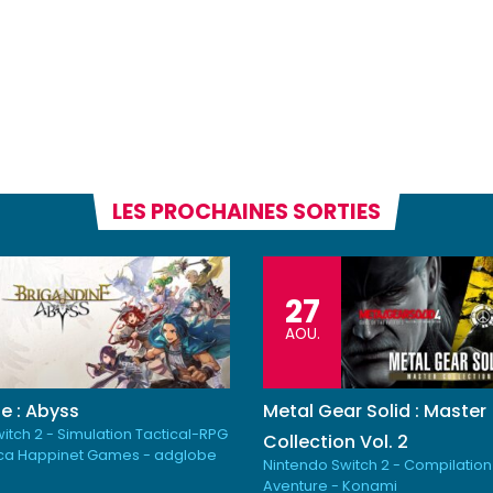
LES PROCHAINES SORTIES
27
AOU.
e : Abyss
Metal Gear Solid : Master
itch 2 - Simulation Tactical-RPG
Collection Vol. 2
ica Happinet Games - adglobe
Nintendo Switch 2 - Compilation
Aventure - Konami