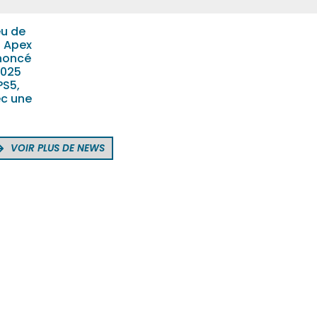
eu de
n Apex
nnoncé
2025
PS5,
ec une
VOIR PLUS DE NEWS