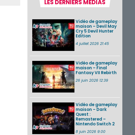
LES DERNIERS MÉDIAS
la semaine 31 de
2026 (Xenoblade
Chronicles 2 –
Nintendo Switch 2
Vidéo de gameplay
Edit...
maison – Devil May
Cry 5 Devil Hunter
Une édition
Edition
physique japonaise
de Stray Children
4 juillet 2026 21:45
sur Nintendo Switch
disponible le 10
décembre ...
Vidéo de gameplay
maison – Final
Nintendo Music :
Fantasy VII Rebirth
des musiques de
cinq jeux Virtual Boy
26 juin 2026 12:39
et de nouveaux
morceaux du mode
Balade de ...
Vidéo de gameplay
VOIR PLUS DE NEWS
maison – Dark
Quest :
Remastered –
Nintendo Switch 2
8 juin 2026 9:00