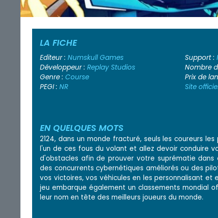
LA FICHE
Editeur :
Numskull Games
Support :
Développeur :
Replay Studios
Nombre de
Genre :
Course
Prix de l
PEGI :
NR
Site officie
EN QUELQUES MOTS
2124, dans un monde fracturé, seuls les coureurs les 
l'un de ces fous du volant et allez devoir conduire vo
d'obstacles afin de prouver votre suprématie dans ce
des concurrents cybernétiques améliorés ou des pilot
vos victoires, vos véhicules en les personnalisant et 
jeu embarque également un classements mondial offr
leur nom en tête des meilleurs joueurs du monde.